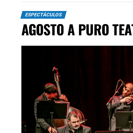
Incluye más de diez cambios de vestuario,
diagonales, las acrobacias, los firuletes y
ESPECTÁCULOS
convierten cada cuadro en una demostració
AGOSTO A PURO TE
"Queremos que quienes todavía no conoce
emocionar a todas las generaciones. Y que
tengan ganas de volver, porque cada prese
función hay meses de ensayo y un enorme 
público", expresa Emmanuel Marín.
Con más de 20 años de trayectoria, Tango 
Mar 2024 y 2026 como Mejor Espectáculo d
Emmanuel Marín y Lola Gutiérrez Rey obt
de Buenos Aires.