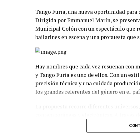
Tango Furia, una nueva oportunidad para 
Dirigida por Emmanuel Marín, se presentar
Municipal Colón con un espectáculo que re
bailarines en escena y una propuesta que s
Hay nombres que cada vez resuenan con má
y Tango Furia es uno de ellos. Con un esti
precisión técnica y una cuidada producció
los grandes referentes del género en el paí
La propuesta recorre diferentes universos,
contemporáneas y electrónicas. A través de
espectáculo transita distintas emociones: 
CONT
toda la intensidad que caracteriza al 2x4.