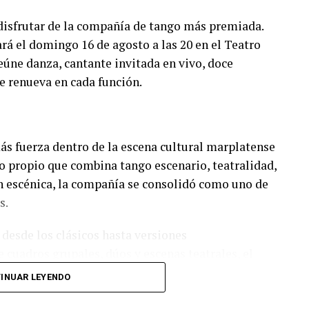
disfrutar de la compañía de tango más premiada.
á el domingo 16 de agosto a las 20 en el Teatro
úne danza, cantante invitada en vivo, doce
e renueva en cada función.
s fuerza dentro de la escena cultural marplatense
lo propio que combina tango escenario, teatralidad,
n escénica, la compañía se consolidó como uno de
s.
 desde los clásicos hasta versiones
 cuadros grupales, dúos y escenas teatrales, el
el amor, la pasión, los encuentros, las despedidas y
INUAR LEYENDO