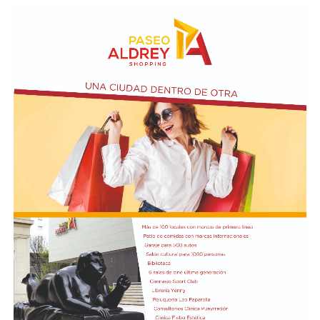
coordinado por Sandra López Maidana, los miércoles de
10 a 12 en la Biblioteca de Autores Marplatenses,
ubicada en el primer piso del edificio.
Actividades en el marco del Mes de la Niñez
En relación al Ciclo Mes de la Niñez, este viernes 7 de
agosto a las 17:30 se presentarán “Los cuentos de
Charo” y la narración de poesías populares infantiles a
cargo de María del Rosario Gerez Martínez.
En tanto, el viernes 21 a las 17:30 se desarrollará “El
Cerebro Mágico: construyendo preguntas, respuestas y
circuitos”, a cargo de María Paula Algote. Se trata de un
taller práctico de arte, ciencia y tecnología en el que al
finalizar cada participante se lleva su propia creación
terminada. Es una actividad arancelada (incluye
materiales) destinada a niños a partir de los 6 años.