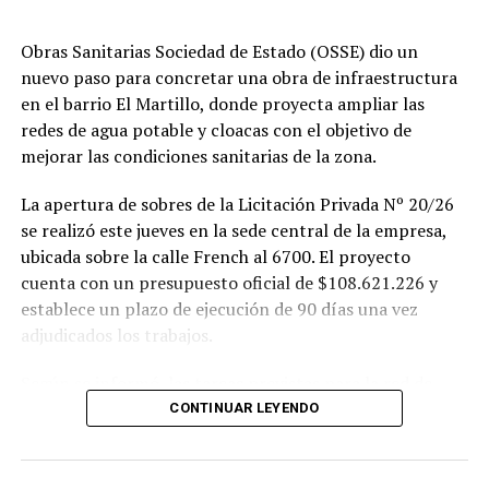
Obras Sanitarias Sociedad de Estado (OSSE) dio un
nuevo paso para concretar una obra de infraestructura
en el barrio El Martillo, donde proyecta ampliar las
redes de agua potable y cloacas con el objetivo de
mejorar las condiciones sanitarias de la zona.
La apertura de sobres de la Licitación Privada Nº 20/26
se realizó este jueves en la sede central de la empresa,
ubicada sobre la calle French al 6700. El proyecto
cuenta con un presupuesto oficial de $108.621.226 y
establece un plazo de ejecución de 90 días una vez
adjudicados los trabajos.
Según se informó, las tareas previstas para la red de
agua potable incluyen la colocación de unos 355 metros
CONTINUAR LEYENDO
de cañerías de PVC, la instalación de válvulas y la
ejecución de 29 conexiones domiciliarias. Los trabajos se
desarrollarán en distintos sectores comprendidos por