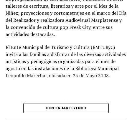
talleres de escritura, literarios y arte por el Mes de la
Tras la apertura de sobres, el expediente continuará su
Niñez; proyecciones y cortometrajes en el marco del Día
recorrido administrativo con la intervención de la
del Realizador y realizadora Audiovisual Marplatense y
Comisión de Estudio de Ofertas y Adjudicación, que
la convención de cultura pop Freak City, entre sus
tendrá a su cargo la evaluación de las propuestas
actividades destacadas.
presentadas por las empresas interesadas en ejecutar la
obra.
El Ente Municipal de Turismo y Cultura (EMTURyC)
invita a las familias a disfrutar de las diversas actividades
artísticas y pedagógicas organizadas para el mes de
agosto en las instalaciones de la Biblioteca Municipal
Leopoldo Marechal, ubicada en 25 de Mayo 3108.
La agenda comienza con la Muestra de Arte “Sábados
Culturales”, a cargo del grupo Cul Mardel, que se podrá
CONTINUAR LEYENDO
visitar del 3 al 14 de agosto de manera gratuita.
Asimismo, se realizará el Taller de Escritura Expresiva