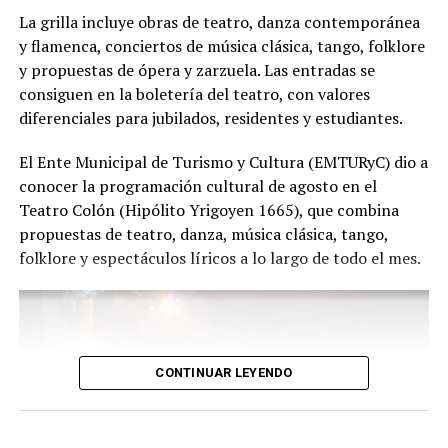
función hay meses de ensayo y un enorme trabajo en
La grilla incluye obras de teatro, danza contemporánea
equipo para emocionar y sorprender al
y flamenca, conciertos de música clásica, tango, folklore
público", expresa Emmanuel Marín.
y propuestas de ópera y zarzuela. Las entradas se
consiguen en la boletería del teatro, con valores
diferenciales para jubilados, residentes y estudiantes.
Con más de 20 años de trayectoria, Tango Furia fue
El Ente Municipal de Turismo y Cultura (EMTURyC) dio a
distinguida con los Premios Estrella de Mar 2024 y
conocer la programación cultural de agosto en el
2026 como Mejor Espectáculo de Danza y con el Premio
Teatro Colón (Hipólito Yrigoyen 1665), que combina
Faro de Oro 2024. Además, Emmanuel Marín y Lola
propuestas de teatro, danza, música clásica, tango,
Gutiérrez Rey obtuvieron el subcampeonato en el
folklore y espectáculos líricos a lo largo de todo el mes.
Mundial de Tango de Buenos Aires.
La compañía también llevó su espectáculo al exterior
tras participar del Festival Mood Indigo, en India, y
realizar una gira por Europa. Además, recibió
CONTINUAR LEYENDO
la Declaración de Interés Cultural como Embajadores
Turísticos, otorgada por el EMTURyC, y la
distinción Identidades Marplatenses por su aporte a la