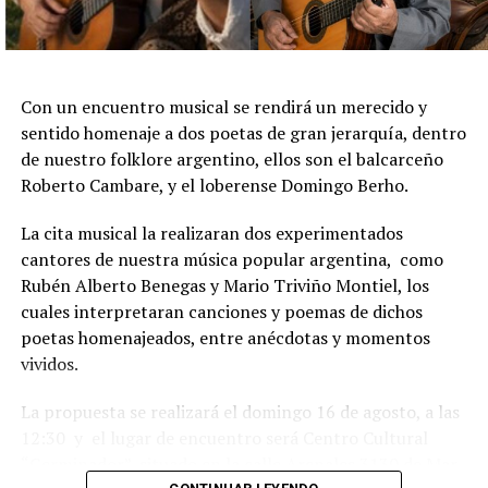
Con un encuentro musical se rendirá un merecido y
sentido homenaje a dos poetas de gran jerarquía, dentro
de nuestro folklore argentino, ellos son el balcarceño
Roberto Cambare, y el loberense Domingo Berho.
La cita musical la realizaran dos experimentados
cantores de nuestra música popular argentina, como
Rubén Alberto Benegas y Mario Triviño Montiel, los
cuales interpretaran canciones y poemas de dichos
poetas homenajeados, entre anécdotas y momentos
vividos.
La propuesta se realizará el domingo 16 de agosto, a las
12:30 y el lugar de encuentro será Centro Cultural
“Germinador”, situado en la calle Arenales 3130 de Mar