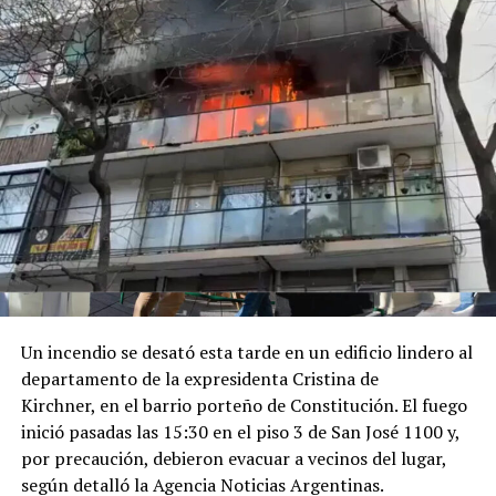
dos dirigentes comparten ideología apuestan a
consolidar un bloque regional de derecha.
Después, el Presidente partió rápidamente para recibir
el Doctorado Honoris Causa otorgado por la Universidad
Santiago de Cali, en la sede de la Cámara de Comercio de
Cali.
Luego tuvo lugar el encuentro de Milei con el Rey de
España, del que participaron Karina Milei y Quirno. "Su
Majestad, que placer verlo", lo saludó el mandatario
argentino en las imágenes que difundió Presidencia.
Por último, a las 17 horas de Argentina, participó de la
Un incendio se desató esta tarde en un edificio lindero al
ceremonia de juramentación y toma de posesión del
departamento de la expresidenta Cristina de
presidente colombiano electo.
Kirchner, en el barrio porteño de Constitución. El fuego
inició pasadas las 15:30 en el piso 3 de San José 1100 y,
Finalmente, a la madrugada de la Argentina, partía el
por precaución, debieron evacuar a vecinos del lugar,
vuelo presidencial desde Santiago de Cali con destino a
según detalló la Agencia Noticias Argentinas.
Buenos Aires.