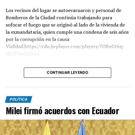
Los vecinos del lugar se autoevacuaron y personal de
Bomberos de la Ciudad continúa trabajando para
sofocar el fuego que se originó al lado de la vivienda de
la exmandataria, quien cumple una condena de seis años
por la corrupción en la causa
Vialidad.https://cdn.jwplayer.com/players/7O8nGt6q-
zEoTVmIJ.html
Según trascendió, dos pacientes mayores de edad fueron
CONTINUAR LEYENDO
derivados al Hospital Penna por inhalación de humo. Por
su parte, el titular del SAME, Alberto Crescenti, explicó
que evacuaron a todos los habitantes del edificio, pero
que "no fue necesario" hacerlo con los residentes de
POLÍTICA
otras estructuras.
Milei firmó acuerdos con Ecuador
Además, Crescenti afirmó a TN que "el departamento se
incendió por completo" y que “hay una mujer de 57 años
con una crisis nerviosa".