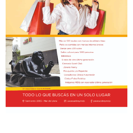
Los mandatarios y las delegaciones. Presidencia de
Ecuador
Además, la representación argentina avanzó en la firma
de cuatro convenios: Acuerdo de Servicios Aéreos, para
potenciar la conectividad y el turismo; tratado de
Extradición, destinado a consolidar la cooperación en
materia de justicia; acuerdo de Cooperación para el Uso
Pacífico de la Energía Nuclear; y la declaración
Conjunta sobre Pesca Ilegal, No Declarada y No
Reglamentada (INDNR), enfocada en la protección y
soberanía de los recursos marinos, informó NA.
El canciller argentino Pablo Quirno y el ministro de
Defensa Nacional de Ecuador, Gian Carlo Loffredo,
también rubricaron el Acuerdo de Cooperación
en Ciberdefensa, para coordinar la respuesta conjunta
ante amenazas digitales.