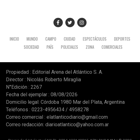
No fue la única actividad de Milei en Quito, porque una
hora más tarde se reunió con los representantes de
las cámaras automotrices argentinas en el Ecuador.
Participaron representantes de ADEFA, Peugeot Citroen
Argentina, AFAC, ACARA, Toyota Argentina, Ford
INICIO
MUNDO
CAMPO
CIUDAD
ESPECTÁCULOS
DEPORTES
Sudamérica y VW Group Argentina.
SOCIEDAD
PAÍS
POLICIALES
ZONA
COMERCIALES
Propiedad : Editorial Arena del Atlántico S. A.
Director : Nicolás Roberto Miraglia
N°Edición : 2267
Fecha del ejemplar : 08/08/2026
Domicilio legal: Córdoba 1980 Mar del Plata, Argentina
Teléfonos : 0223-4956434 / 4958278
Correo comercial :
elatlanticodiario@gmail.com
Correo redacción:
diarioatlantico@yahoo.com.ar