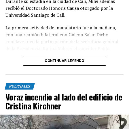
Durante su estadía en la ciudad de Cali, Milei además
recibió el Doctorado Honoris Causa otorgado por la
Universidad Santiago de Cali.
La primera actividad del mandatario fue a la mañana,
con una reunión bilateral con Gideon Sa'ar. Dicho
cónclave tuvo la participación de la secretaria general
de la Presidencia, Karina Milei, y el canciller Pablo
Quirno, los funcionarios que integran la comitiva del
CONTINUAR LEYENDO
Gobierno en esta gira internacional que tuvo una
primera escala en Ecuador, el jueves.
Tras la reunión, tomó contacto con De la Espriella,
POLICIALES
quien se anota como otro mandatario de la región de la
Voraz incendio al lado del edificio de
derecha y aliado al libertario. En un video que difundió
Presidencia, se puede ver al economista saludar a su par
Cristina Kirchner
al grito de “vamos tigre, viva la libertad carajo”.
Luego se tomaron una foto y se volvieron a abrazar. Los