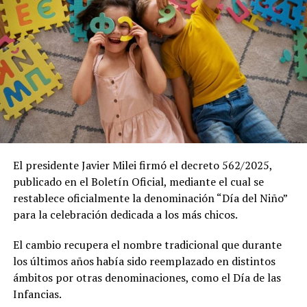
como la primera unidad aérea militar de nuestro país,
mientras que la historia de la Fuerza Aérea quedó
atravesada por distintos episodios de la historia
argentina, entre ellos la Guerra de Malvinas de 1982, en
la que sus pilotos participaron en operaciones contra
las fuerzas británicas.
Durante la celebración se llevó a cabo el Pasaje aéreo de
los F-16 que hará el siguiente recorrido: Obelisco
porteño, aeroparque Jorge Newbery, Costanera Norte y
El presidente Javier Milei firmó el decreto 562/2025,
estadio Monumental de River.
publicado en el Boletín Oficial, mediante el cual se
restablece oficialmente la denominación “Día del Niño”
La Fuerza Aérea había señalado en un flyer que difundió
para la celebración dedicada a los más chicos.
a través de su cuenta oficial de Instagram: “Si te gustan
los aviones, no te los podés perder. Prepará la cámara
El cambio recupera el nombre tradicional que durante
del celular y todas las ganas de escuchar…Rugir los
los últimos años había sido reemplazado en distintos
motores”.
ámbitos por otras denominaciones, como el Día de las
Infancias.
En tanto, varias aeronaves sobrevolaron cielos porteños