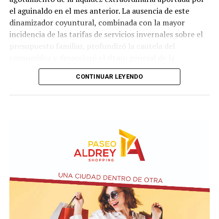
el aguinaldo en el mes anterior. La ausencia de este
dinamizador coyuntural, combinada con la mayor
incidencia de las tarifas de servicios invernales sobre el
presupuesto familiar, profundizó la cautela del
consumidor y desaceleró el ritmo general de la
actividad.
CONTINUAR LEYENDO
En lo que respecta a la percepción cualitativa sobre el
estado del negocio, el 48,1% de los comerciantes
consultados sostuvo que su nivel de actividad se
mantuvo estable con relación al mismo período del año
anterior, cifra que evidenció un descenso de dos puntos
porcentuales en comparación con el relevamiento del
mes de junio. Esta retracción en la lectura neutral se
tradujo de forma directa en un incremento de las
valoraciones pesimistas, observándose que la
proporción de comercios que definió su escenario
operativo como desfavorable ascendió del 43,1% al