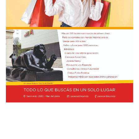
44,5% en el transcurso del último mes.
En cuanto a las proyecciones a doce meses, el 46,3% de
los relevados prevé que su nivel de actividad no
experimentará cambios significativos. Por otro lado, un
42,4% estima un escenario futuro más favorable, lo que
representa un avance de 4,7 puntos porcentuales en la
visión optimista respecto al mes anterior, mientras que
el 11,3% restante aguarda un deterioro en el
desempeño de su negocio. Finalmente, en lo relativo a
las decisiones de financiamiento, el 61,5% de los locales
juzgó que la coyuntura resulta desfavorable para
concretar nuevas inversiones de capital, en tanto que el
14% la consideró oportuna y el 24,5% optó por no fijar
una posición al respecto.
En el desglose por sectores, seis de las siete actividades
relevadas mostraron retrocesos en la comparación
interanual. Los mayores descensos se concentraron en