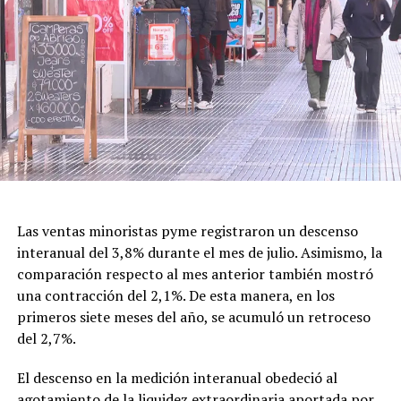
El nombre de la celebración también fue motivo de
debate. En 2020, Gabriel Lerner, entonces secretario
Nacional de Niñez, Adolescencia y Familia, había
planteado reemplazar la expresión “Día del Niño” con el
argumento de promover una mirada que contemplara la
diversidad de la niñez.
Con el nuevo decreto, la gestión de Milei decidió
recuperar formalmente la denominación tradicional,
una decisión que vuelve a poner en discusión el
significado cultural y simbólico de la fecha.
Las ventas minoristas pyme registraron un descenso
interanual del 3,8% durante el mes de julio. Asimismo, la
comparación respecto al mes anterior también mostró
una contracción del 2,1%. De esta manera, en los
primeros siete meses del año, se acumuló un retroceso
del 2,7%.
El descenso en la medición interanual obedeció al
agotamiento de la liquidez extraordinaria aportada por