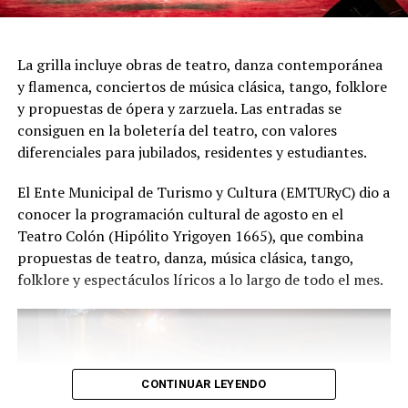
nuestras funciones tengan ganas de volver, porque cada
presentación renueva la experiencia. Detrás de cada
función hay meses de ensayo y un enorme trabajo en
La grilla incluye obras de teatro, danza contemporánea
equipo para emocionar y sorprender al
y flamenca, conciertos de música clásica, tango, folklore
público", expresa Emmanuel Marín.
y propuestas de ópera y zarzuela. Las entradas se
consiguen en la boletería del teatro, con valores
diferenciales para jubilados, residentes y estudiantes.
Con más de 20 años de trayectoria, Tango Furia fue
El Ente Municipal de Turismo y Cultura (EMTURyC) dio a
distinguida con los Premios Estrella de Mar 2024 y
conocer la programación cultural de agosto en el
2026 como Mejor Espectáculo de Danza y con el Premio
Teatro Colón (Hipólito Yrigoyen 1665), que combina
Faro de Oro 2024. Además, Emmanuel Marín y Lola
propuestas de teatro, danza, música clásica, tango,
Gutiérrez Rey obtuvieron el subcampeonato en el
folklore y espectáculos líricos a lo largo de todo el mes.
Mundial de Tango de Buenos Aires.
La compañía también llevó su espectáculo al exterior
tras participar del Festival Mood Indigo, en India, y
realizar una gira por Europa. Además, recibió
CONTINUAR LEYENDO
la Declaración de Interés Cultural como Embajadores