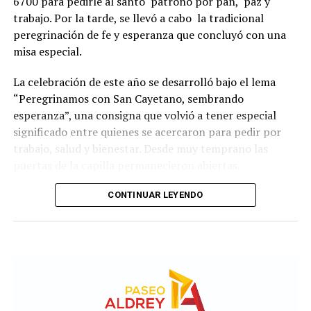
6700 para pedirle al santo patrono por pan, paz y
trabajo. Por la tarde, se llevó a cabo la tradicional
peregrinación de fe y esperanza que concluyó con una
misa especial.
La celebración de este año se desarrolló bajo el lema
“Peregrinamos con San Cayetano, sembrando
esperanza”, una consigna que volvió a tener especial
significado entre quienes se acercaron para pedir por
trabajo, salud y bienestar. Desde muy temprano las
puertas de la capilla permanecieron abiertas.
La imagen del santo salió del santuario de Moreno al
CONTINUAR LEYENDO
6700 y fue acompañada por una multitud que recorrió
las calles del barrio. Grandes, jóvenes y niños y fieles se
sumaron al recorrido con banderas, espigas y distintas
expresiones de fe.
En paralelo, distintos gremios y organizaciones sociales
se sumaron bajo las consignas de paz, pan, tierra, techo