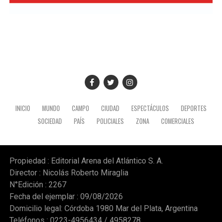
INICIO
MUNDO
CAMPO
CIUDAD
ESPECTÁCULOS
DEPORTES
SOCIEDAD
PAÍS
POLICIALES
ZONA
COMERCIALES
Propiedad : Editorial Arena del Atlántico S. A.
Director : Nicolás Roberto Miraglia
N°Edición : 2267
Fecha del ejemplar : 09/08/2026
Domicilio legal: Córdoba 1980 Mar del Plata, Argentina
Teléfonos : 0223-4956434 / 4958278