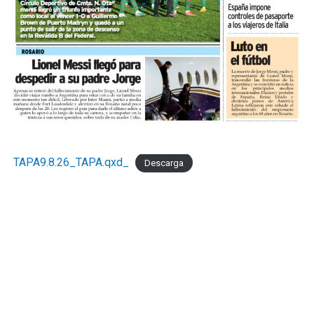
TAPA9.8.26_TAPA.qxd_
Descarga