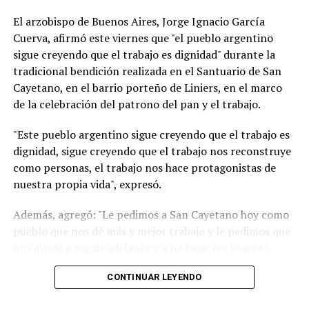
El arzobispo de Buenos Aires, Jorge Ignacio García
Cuerva, afirmó este viernes que "el pueblo argentino
sigue creyendo que el trabajo es dignidad" durante la
tradicional bendición realizada en el Santuario de San
Cayetano, en el barrio porteño de Liniers, en el marco
de la celebración del patrono del pan y el trabajo.
"Este pueblo argentino sigue creyendo que el trabajo es
dignidad, sigue creyendo que el trabajo nos reconstruye
como personas, el trabajo nos hace protagonistas de
nuestra propia vida", expresó.
Además, agregó: "Le pedimos a San Cayetano hoy como
pueblo que nos dé más y mejor trabajo y le pedimos que
nos ayude a seguir adelante y a no bajar los brazos".
"Un signo de esperanza es verlos a todos ustedes
CONTINUAR LEYENDO
trabajadores que de manera dedicada comprometida