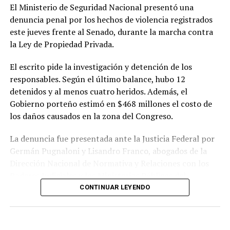
así como revisar los mecanismos de participación
El Ministerio de Seguridad Nacional presentó una
ciudadana utilizados durante el proceso.
denuncia penal por los hechos de violencia registrados
este jueves frente al Senado, durante la marcha contra
El referente socioambiental también cuestionó el
la Ley de Propiedad Privada.
desarrollo de las audiencias públicas realizadas en el
marco del proyecto y sostuvo que las organizaciones
El escrito pide la investigación y detención de los
consideran que esas instancias no garantizaron una
responsables. Según el último balance, hubo 12
participación efectiva de la ciudadanía.
detenidos y al menos cuatro heridos. Además, el
Gobierno porteño estimó en $468 millones el costo de
En cuanto a los plazos, explicó que el organismo
los daños causados en la zona del Congreso.
internacional prevé solicitar información al Estado
argentino para evaluar la situación antes de la próxima
La denuncia fue presentada ante la Justicia Federal por
sesión del Comité de Patrimonio Mundial, prevista para
Germán Pugnaloni y Lisandro Franco, abogados de la
2027. No obstante, aclaró que la versión definitiva del
Dirección Nacional de Normativa y Relaciones con los
documento todavía debe ser aprobada y que la
Poderes Judiciales y los Ministerios Públicos del
resolución oficial será dada a conocer en los próximos
Ministerio de Seguridad Nacional.
CONTINUAR LEYENDO
días.
En el escrito plantean que los hechos podrían constituir
Di Giacomo remarcó que el objetivo de las
los delitos de atentado al orden constitucional y
organizaciones no solo es preservar la condición de