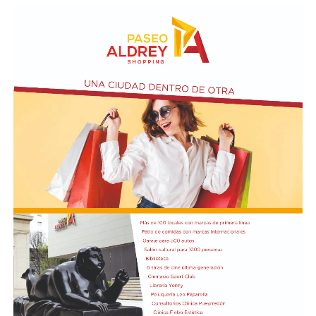
democrático, atentado a la autoridad agravada,
Patrimonio Mundial de Península Valdés, sino también
resistencia a la autoridad y daño agravado, todos ellos
proteger el Golfo San Matías y las actividades
agravados por el fin de obligar a las autoridades públicas
económicas que dependen de la salud del ecosistema,
a abstenerse de cumplir con sus funciones (artículos 41
como la pesca y el turismo.
quinquies, 184, 226, 238 y 239 del Código Penal).
Finalmente, sostuvo que la intervención de la UNESCO
Según la denuncia, durante la manifestación de
representa un respaldo internacional a los reclamos que
organizaciones sociales, sindicales y políticas en las
las comunidades costeras vienen realizando desde el
inmediaciones del Senado, un grupo de manifestantes
inicio del proyecto y expresó su expectativa de que el
arrojó piedras, escombros y otros objetos contundentes
pronunciamiento contribuya a una revisión más
contra los efectivos de las fuerzas federales de seguridad
profunda de sus impactos ambientales antes de que las
apostados en el lugar, y que se rompieron baldosas y
obras continúen. Radio Encuentro de Viedma
bancos públicos para usarlos como proyectiles. También
se registraron daños en estructuras edilicias y en
vehículos policiales.
El Ministerio de Seguridad Nacional solicitó al juzgado
que ordene preservar los registros fílmicos de los
hechos, que se libre oficio al Gobierno porteño y al