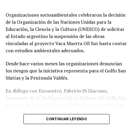
Organizaciones socioambientales celebraron la decisión
de la Organización de las Naciones Unidas para la
Educación, la Ciencia y la Cultura (UNESCO) de solicitar
al Estado argentino la suspensión de las obras
vinculadas al proyecto Vaca Muerta Oil Sur hasta contar
con estudios ambientales adecuados.
Desde hace varios meses las organizaciones denuncian
los riesgos que la iniciativa representa para el Golfo San
Matías y la Península Valdés.
En diálogo con Encuentro, Fabricio Di Giacomo,
integrante de la Multisectorial en Defensa del Golfo San
Matías y de la Red de Comunidades Costeras, calificó el
pronunciamiento como “un gran logro” y destacó el
trabajo articulado entre organizaciones ambientales,
CONTINUAR LEYENDO
científicos y comunidades para llevar la preocupación