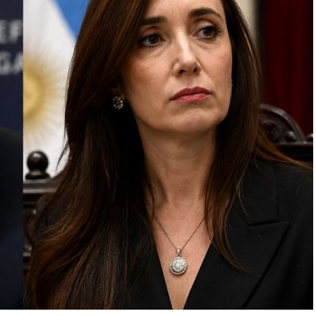
icas quedarán al frente de los encargados de
tras persista la escalada de tensión entre Milei y
io de incertidumbre sobre el futuro de los vínculos
ercosur.
de Milei durante recientes entrevistas fueron
lar remarcaron que el domingo, durante una
andatario argentino no solo volvió a calificar a
pitió esos términos en cuatro oportunidades.
os nacionales de que Brasil se está moviendo en
debido a la campaña electoral que está
xto, que también recrudeció la tensión diplomática
presidente norteamericano Donald Trump le revocó
jadora, María Luisa Ribeiro Viotti, por el no