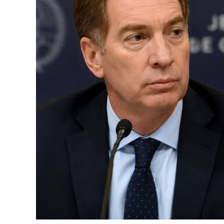
A partir de ahora, las relaciones diplomát
negocios en las respectivas embajadas mien
Lula. La decisión de Brasil abre un escenar
entre las dos principales economías del M
En Brasilia señalaron que las expresiones 
determinantes para la medida. En particu
entrevista con un canal de televisión, el m
Lula de “ladrón” y “corrupto”, sino que re
Hay un entendimiento entre los funcionari
una óptica más política que diplomática, 
comenzando en el gigante sudamericano.
No hay que perder de vista, en este conte
entre Estados Unidos y Brasil. Ya que el 
la visa de permanencia en el país a la emba