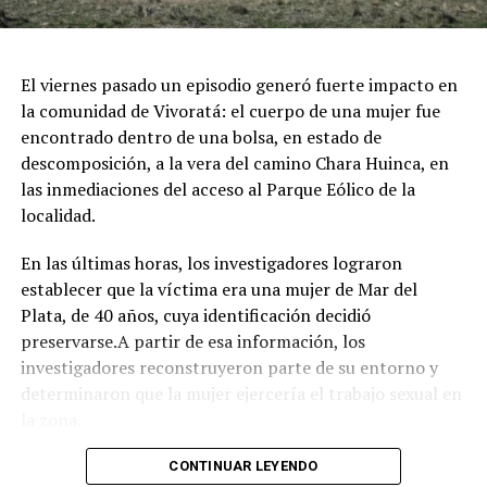
dedicada exclusivamente al entretenimiento infantil con
juegos e inflables.
Respirar el aire puro del bosque, recorrer las históricas
El viernes pasado un episodio generó fuerte impacto en
arboledas y dejarse tentar por una taza de chocolate
la comunidad de Vivoratá: el cuerpo de una mujer fue
caliente mientras se disfruta de buena música es el plan
encontrado dentro de una bolsa, en estado de
perfecto para escaparse de la rutina este fin de semana
descomposición, a la vera del camino Chara Huinca, en
largo.
las inmediaciones del acceso al Parque Eólico de la
localidad.
INFORMACIÓN GENERAL DEL EVENTO
En las últimas horas, los investigadores lograron
Evento: 30° Fiesta Nacional del Chocolate Artesanal
establecer que la víctima era una mujer de Mar del
(ChocoGesell)
Plata, de 40 años, cuya identificación decidió
Fecha: Fin de semana largo del 17 de Agosto de 2026
preservarse.A partir de esa información, los
Horario: De 11:00 a 21:00 hs.
investigadores reconstruyeron parte de su entorno y
Lugar: Pinar del Norte (Alameda 202 y Calle 303, Villa
determinaron que la mujer ejercería el trabajo sexual en
Gesell)
la zona.
Acceso: Libre y gratuito para toda la comunidad y
visitantes
Según el portal Mi8, pese a que la escena donde fue
CONTINUAR LEYENDO