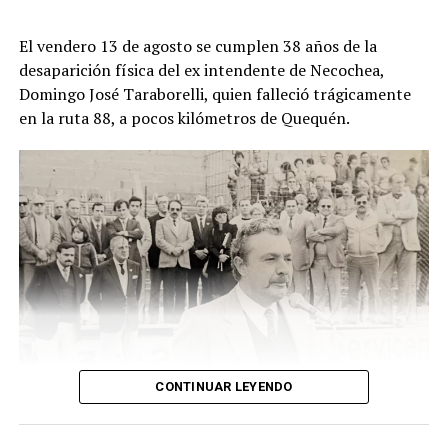
El descubrimiento del cadáver ocurrió el viernes pasado,
El vendero 13 de agosto se cumplen 38 años de la
cuando un hombre que recorría la zona junto a sus
desaparición física del ex intendente de Necochea,
perros advirtió una bolsa ubicada junto a una zanja.
Domingo José Taraborelli, quien falleció trágicamente
Alertado por el comportamiento de los animales, se
en la ruta 88, a pocos kilómetros de Quequén.
acercó y comprobó que contenía restos humanos. DIB
CONTINUAR LEYENDO