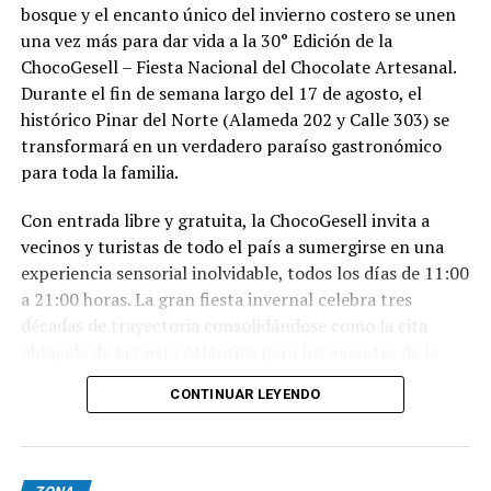
bosque y el encanto único del invierno costero se unen
una vez más para dar vida a la 30° Edición de la
ChocoGesell – Fiesta Nacional del Chocolate Artesanal.
Durante el fin de semana largo del 17 de agosto, el
histórico Pinar del Norte (Alameda 202 y Calle 303) se
transformará en un verdadero paraíso gastronómico
para toda la familia.
Con entrada libre y gratuita, la ChocoGesell invita a
vecinos y turistas de todo el país a sumergirse en una
experiencia sensorial inolvidable, todos los días de 11:00
a 21:00 horas. La gran fiesta invernal celebra tres
décadas de trayectoria consolidándose como la cita
obligada de la Costa Atlántica para los amantes de la
buena repostería, el paisaje natural y la tradición
CONTINUAR LEYENDO
geselina.
Sabores, espectáculos y naturaleza en un solo lugar
Nacida en 1996, la fiesta reúne este año al talento de los