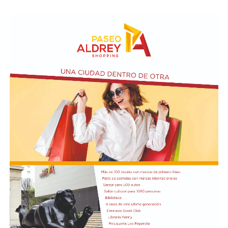
Taraborelli en un acto
El vendero 13 de agosto se cumplen 38 años de la
desaparición física del ex intendente de Necochea,
Domingo José Taraborelli, quien falleció trágicamente
en la ruta 88, a pocos kilómetros de Quequén.
Junto con el intendente de Necochea habían muerto
tres docentes que, luego se supo, habían subido a su
automóvil pocos kilómetros antes, donde se hallaban
haciendo dedo. La colisión frontal resultó letal: sólo
sobrevivió el chofer del camión.
El hall del Palacio Comunal fue el lugar donde velaron
sus restos y ante el cual desfiló todo el arco político de
aquel momento, incluyendo a la camada de jóvenes que
habían dado sus primeros pasos en el peronismo, bajo
el liderazgo de “Coco” Taraborelli como conductor. Y el