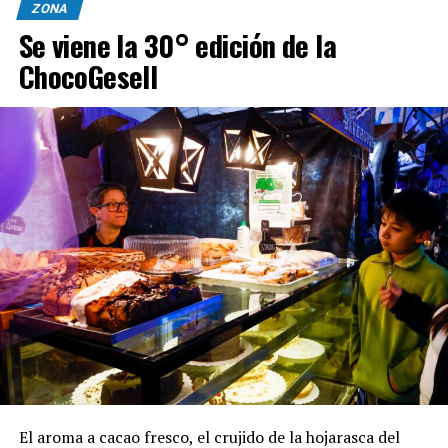
ZONA
Se viene la 30° edición de la
ChocoGesell
El aroma a cacao fresco, el crujido de la hojarasca del