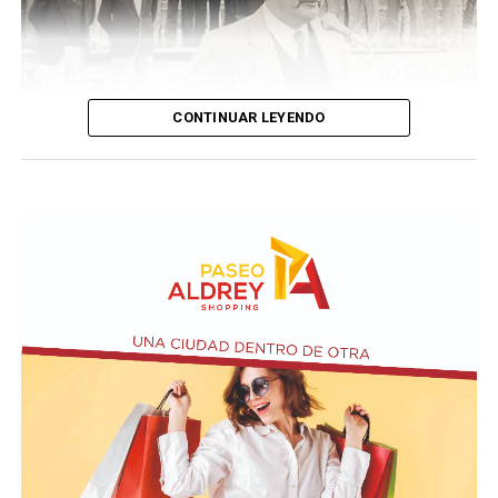
CONTINUAR LEYENDO
Taraborelli en un acto
El vendero 13 de agosto se cumplen 38 años de la
desaparición física del ex intendente de Necochea,
Domingo José Taraborelli, quien falleció trágicamente
en la ruta 88, a pocos kilómetros de Quequén.
Junto con el intendente de Necochea habían muerto
tres docentes que, luego se supo, habían subido a su
automóvil pocos kilómetros antes, donde se hallaban
haciendo dedo. La colisión frontal resultó letal: sólo