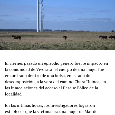
de Chocolate" y al "Mejor Postre", sumado a grandes
sorteos en vivo.
Feria de Artesanos y Emprendedores: Un paseo cultural
repleto de arte y diseño local cobijado por el histórico
pinar.
Espectáculos y Área Kids: Shows de artistas locales e
invitados en el escenario principal, junto a una zona
dedicada exclusivamente al entretenimiento infantil con
juegos e inflables.
Respirar el aire puro del bosque, recorrer las históricas
El viernes pasado un episodio generó fuerte impacto en
arboledas y dejarse tentar por una taza de chocolate
la comunidad de Vivoratá: el cuerpo de una mujer fue
caliente mientras se disfruta de buena música es el plan
encontrado dentro de una bolsa, en estado de
perfecto para escaparse de la rutina este fin de semana
descomposición, a la vera del camino Chara Huinca, en
largo.
las inmediaciones del acceso al Parque Eólico de la
localidad.
INFORMACIÓN GENERAL DEL EVENTO
En las últimas horas, los investigadores lograron
Evento: 30° Fiesta Nacional del Chocolate Artesanal
establecer que la víctima era una mujer de Mar del
(ChocoGesell)