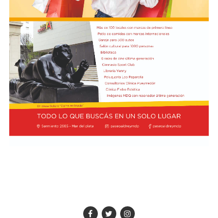
sobrevivió el chofer del camión.
El hall del Palacio Comunal fue el lugar donde velaron
sus restos y ante el cual desfiló todo el arco político de
aquel momento, incluyendo a la camada de jóvenes que
habían dado sus primeros pasos en el peronismo, bajo
el liderazgo de “Coco” Taraborelli como conductor. Y el
vicegobernador Luis Macaya, que acompañó sus restos
hasta la despedida final.
Antes de ser inhumados sus restos en el cementerio
municipal, el féretro fue transportado hacia la
Parroquia de los Padres Capuchinos, donde ofició una
misa el padre Raimundo Ferster, de indisimulada
ideología peronista. De allí el cortejo fúnebre partió
hacia el cementerio: en gran parte del trayecto había
vecinos saludando. Fue conmovedor.
Taraborelli fue el primer intendente de Necochea