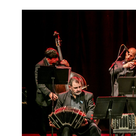
emocionar a todas las generaciones. Y que
tengan ganas de volver, porque cada prese
función hay meses de ensayo y un enorme 
público", expresa Emmanuel Marín.
Con más de 20 años de trayectoria, Tango 
Mar 2024 y 2026 como Mejor Espectáculo d
Emmanuel Marín y Lola Gutiérrez Rey obt
de Buenos Aires.
La compañía también llevó su espectáculo 
Indigo, en India, y realizar una gira por E
Cultural como Embajadores Turísticos, ot
distinción Identidades Marplatenses por su