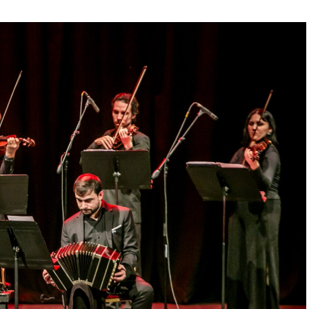
 quienes ya vivieron una de nuestras funciones
ntación renueva la experiencia. Detrás de cada
trabajo en equipo para emocionar y sorprender al
Furia fue distinguida con los Premios Estrella de
e Danza y con el Premio Faro de Oro 2024. Además,
uvieron el subcampeonato en el Mundial de Tango
al exterior tras participar del Festival Mood
uropa. Además, recibió la Declaración de Interés
orgada por el EMTURyC, y la
 aporte a la cultura local.