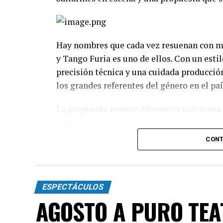
Hay nombres que cada vez resuenan con má
y Tango Furia es uno de ellos. Con un esti
precisión técnica y una cuidada producció
los grandes referentes del género en el paí
La propuesta recorre diferentes universos,
contemporáneas y electrónicas. A través de
espectáculo transita distintas emociones: 
CONT
toda la intensidad que caracteriza al 2x4.
Incluye más de diez cambios de vestuario,
diagonales, las acrobacias, los firuletes y
ESPECTÁCULOS
convierten cada cuadro en una demostració
AGOSTO A PURO TE
"Queremos que quienes todavía no conoce