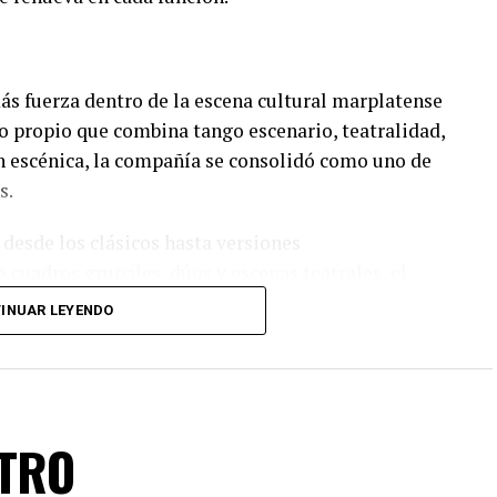
s fuerza dentro de la escena cultural marplatense
lo propio que combina tango escenario, teatralidad,
n escénica, la compañía se consolidó como uno de
s.
 desde los clásicos hasta versiones
 cuadros grupales, dúos y escenas teatrales, el
el amor, la pasión, los encuentros, las despedidas y
INUAR LEYENDO
 un cuidado diseño lumínico y escenas donde las
 las coreografías perfectamente sincronizadas
n de virtuosismo, sensibilidad y trabajo colectivo.
ATRO
n Tango Furia descubran por qué el tango puede