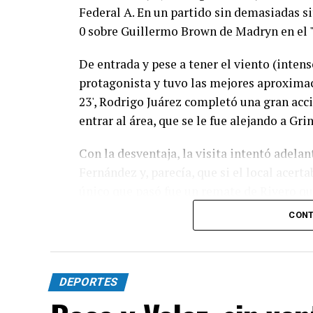
Federal A. En un partido sin demasiadas si
0 sobre Guillermo Brown de Madryn en el 
De entrada y pese a tener el viento (intens
protagonista y tuvo las mejores aproximaci
23', Rodrigo Juárez completó una gran acc
entrar al área, que se le fue alejando a Gr
Con la desventaja, la visita intentó adelan
Fernández y, parecía, que si el local acert
único que pasó fue un remate de Rivero qu
CONT
El complemento no tuvo muchas emociones.
jugada entre Basani y Juárez que, el autor
de gran manera para evitar un golazo. Más 
pero no podían y sólo inquietaron con un 
DEPORTES
Fernández.