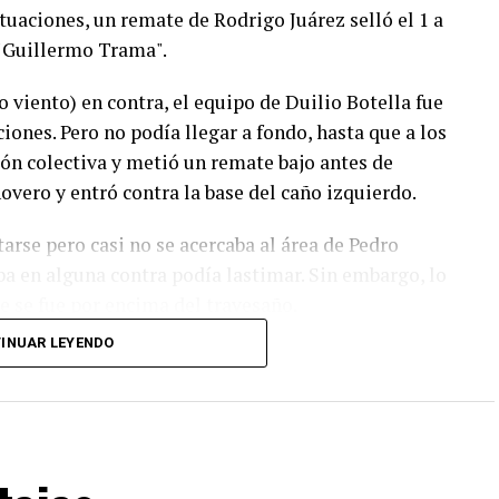
tuaciones, un remate de Rodrigo Juárez selló el 1 a
"Guillermo Trama".
o viento) en contra, el equipo de Duilio Botella fue
ones. Pero no podía llegar a fondo, hasta que a los
ión colectiva y metió un remate bajo antes de
inovero y entró contra la base del caño izquierdo.
tarse pero casi no se acercaba al área de Pedro
aba en alguna contra podía lastimar. Sin embargo, lo
e se fue por encima del travesaño.
INUAR LEYENDO
 La más clara fue para Círculo en una gran
 del gol, tocó por encima del arquero que reaccionó
allá de necesitar la igualda, los sureños querían
cabezazo de Cucchi que controló con esfuerzo