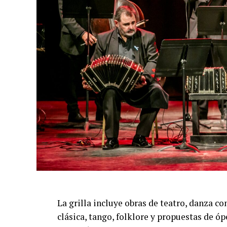
Emmanuel Marín y Lola Gutiérrez Rey obt
de Buenos Aires.
La compañía también llevó su espectáculo 
Indigo, en India, y realizar una gira por E
Cultural como Embajadores Turísticos, ot
distinción Identidades Marplatenses por su
La función del domingo 16 de agosto será 
producción íntegramente marplatense, inte
Rey, Lourdes Posse, Candela Rugo, Luana Vi
Chazarreta, Gabriel Turtur, Cristian Saran
diseño de luces de Juan Manuel Alías.
La grilla incluye obras de teatro, danza 
Una propuesta que combina precisión, emo
clásica, tango, folklore y propuestas de óp
sorprender tanto a quienes siguen el tang