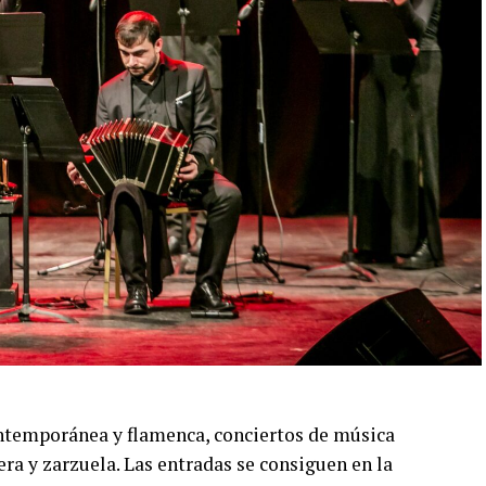
uvieron el subcampeonato en el Mundial de Tango
al exterior tras participar del Festival Mood
uropa. Además, recibió la Declaración de Interés
orgada por el EMTURyC, y la
 aporte a la cultura local.
una nueva oportunidad para disfrutar de una
grada por Lola Gutiérrez Rey, Olivia Gutiérrez
llar, Milagros Mauti, Joaquín Zini, Ignacio
don y Maximiliano Soria, con asistencia técnica y
contemporánea y flamenca, conciertos de música
ción y una cuidada puesta escénica, capaz de
era y zarzuela. Las entradas se consiguen en la
o desde siempre como a quienes se acercan por