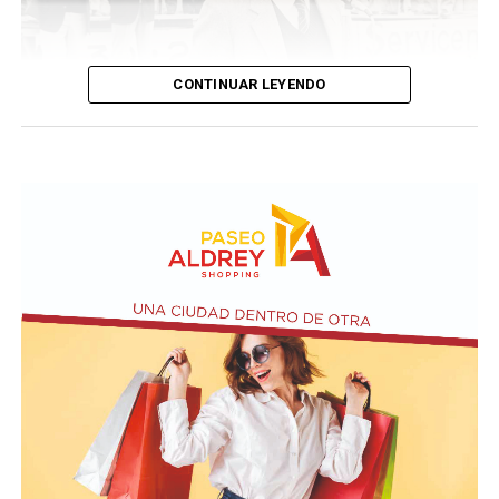
CONTINUAR LEYENDO
Taraborelli en un acto
El vendero 13 de agosto se cumplen 38 años de la
desaparición física del ex intendente de Necochea,
Domingo José Taraborelli, quien falleció trágicamente
en la ruta 88, a pocos kilómetros de Quequén.
Junto con el intendente de Necochea habían muerto
tres docentes que, luego se supo, habían subido a su
automóvil pocos kilómetros antes, donde se hallaban
haciendo dedo. La colisión frontal resultó letal: sólo
sobrevivió el chofer del camión.