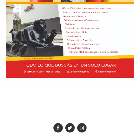
El hall del Palacio Comunal fue el lugar donde velaron
sus restos y ante el cual desfiló todo el arco político de
aquel momento, incluyendo a la camada de jóvenes que
habían dado sus primeros pasos en el peronismo, bajo
el liderazgo de “Coco” Taraborelli como conductor. Y el
vicegobernador Luis Macaya, que acompañó sus restos
hasta la despedida final.
Antes de ser inhumados sus restos en el cementerio
municipal, el féretro fue transportado hacia la
Parroquia de los Padres Capuchinos, donde ofició una
misa el padre Raimundo Ferster, de indisimulada
ideología peronista. De allí el cortejo fúnebre partió
hacia el cementerio: en gran parte del trayecto había
vecinos saludando. Fue conmovedor.
Taraborelli fue el primer intendente de Necochea
surgido del voto popular tras la negra noche de la
dictadura militar. Cuando el huracán alfonsinista arrasó