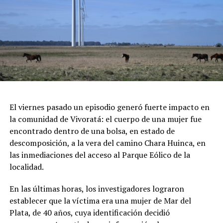
sorteos en vivo.
Feria de Artesanos y Emprendedores: Un paseo cultural
repleto de arte y diseño local cobijado por el histórico
pinar.
Espectáculos y Área Kids: Shows de artistas locales e
invitados en el escenario principal, junto a una zona
dedicada exclusivamente al entretenimiento infantil con
juegos e inflables.
Respirar el aire puro del bosque, recorrer las históricas
El viernes pasado un episodio generó fuerte impacto en
arboledas y dejarse tentar por una taza de chocolate
la comunidad de Vivoratá: el cuerpo de una mujer fue
caliente mientras se disfruta de buena música es el plan
encontrado dentro de una bolsa, en estado de
perfecto para escaparse de la rutina este fin de semana
descomposición, a la vera del camino Chara Huinca, en
largo.
las inmediaciones del acceso al Parque Eólico de la
localidad.
INFORMACIÓN GENERAL DEL EVENTO
En las últimas horas, los investigadores lograron
Evento: 30° Fiesta Nacional del Chocolate Artesanal
establecer que la víctima era una mujer de Mar del
(ChocoGesell)
Plata, de 40 años, cuya identificación decidió
Fecha: Fin de semana largo del 17 de Agosto de 2026