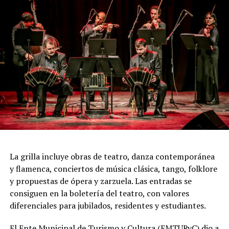
Incluye más de diez cambios de vestuario, un cuidado
diseño lumínico y escenas donde las diagonales, las
acrobacias, los firuletes y las coreografías
perfectamente sincronizadas convierten cada cuadro en
una demostración de virtuosismo, sensibilidad y trabajo
colectivo.
"Queremos que quienes todavía no conocen Tango
Furia descubran por qué el tango puede emocionar a
todas las generaciones. Y que quienes ya vivieron una de
nuestras funciones tengan ganas de volver, porque cada
presentación renueva la experiencia. Detrás de cada
función hay meses de ensayo y un enorme trabajo en
La grilla incluye obras de teatro, danza contemporánea
equipo para emocionar y sorprender al
y flamenca, conciertos de música clásica, tango, folklore
público", expresa Emmanuel Marín.
y propuestas de ópera y zarzuela. Las entradas se
consiguen en la boletería del teatro, con valores
diferenciales para jubilados, residentes y estudiantes.
Con más de 20 años de trayectoria, Tango Furia fue
El Ente Municipal de Turismo y Cultura (EMTURyC) dio a