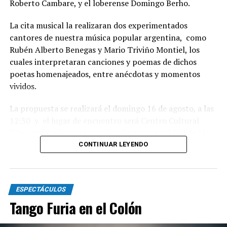
Roberto Cambare, y el loberense Domingo Berho.
La cita musical la realizaran dos experimentados
cantores de nuestra música popular argentina, como
Rubén Alberto Benegas y Mario Triviño Montiel, los
cuales interpretaran canciones y poemas de dichos
poetas homenajeados, entre anécdotas y momentos
vividos.
La propuesta se realizará el domingo 16 de agosto, a las
12:30 y el lugar de encuentro será Centro Cultural
“Germinador”, situado en la calle Arenales 3130 de Mar
del Plata.
CONTINUAR LEYENDO
Habrá danzas nativas y baile familiar, con gran servicio
de buffet, con entrada libre, derecho de espectáculo al
ESPECTÁCULOS
sobre. Para mas información o reservas escribir ll what
Tango Furia en el Colón
sapp 2236104302