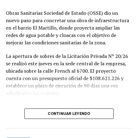
Obras Sanitarias Sociedad de Estado (OSSE) dio un
nuevo paso para concretar una obra de infraestructura
en el barrio El Martillo, donde proyecta ampliar las
redes de agua potable y cloacas con el objetivo de
mejorar las condiciones sanitarias de la zona.
La apertura de sobres de la Licitación Privada Nº 20/26
se realizó este jueves en la sede central de la empresa,
ubicada sobre la calle French al 6700. El proyecto
cuenta con un presupuesto oficial de $108.621.226 y
establece un plazo de ejecución de 90 días una vez
adjudicados los trabajos.
Según se informó, las tareas previstas para la red de
agua potable incluyen la colocación de unos 355 metros
CONTINUAR LEYENDO
de cañerías de PVC, la instalación de válvulas y la
ejecución de 29 conexiones domiciliarias. Los trabajos se
desarrollarán en distintos sectores comprendidos por