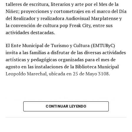
talleres de escritura, literarios y arte por el Mes de la
Tras la apertura de sobres, el expediente continuará su
Niñez; proyecciones y cortometrajes en el marco del Día
recorrido administrativo con la intervención de la
del Realizador y realizadora Audiovisual Marplatense y
Comisión de Estudio de Ofertas y Adjudicación, que
la convención de cultura pop Freak City, entre sus
tendrá a su cargo la evaluación de las propuestas
actividades destacadas.
presentadas por las empresas interesadas en ejecutar la
obra.
El Ente Municipal de Turismo y Cultura (EMTURyC)
invita a las familias a disfrutar de las diversas actividades
artísticas y pedagógicas organizadas para el mes de
agosto en las instalaciones de la Biblioteca Municipal
Leopoldo Marechal, ubicada en 25 de Mayo 3108.
La agenda comienza con la Muestra de Arte “Sábados
Culturales”, a cargo del grupo Cul Mardel, que se podrá
CONTINUAR LEYENDO
visitar del 3 al 14 de agosto de manera gratuita.
Asimismo, se realizará el Taller de Escritura Expresiva