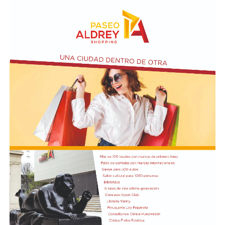
coordinado por Sandra López Maidana, los miércoles de
10 a 12 en la Biblioteca de Autores Marplatenses,
ubicada en el primer piso del edificio.
Actividades en el marco del Mes de la Niñez
En relación al Ciclo Mes de la Niñez, este viernes 7 de
agosto a las 17:30 se presentarán “Los cuentos de
Charo” y la narración de poesías populares infantiles a
cargo de María del Rosario Gerez Martínez.
En tanto, el viernes 21 a las 17:30 se desarrollará “El
Cerebro Mágico: construyendo preguntas, respuestas y
circuitos”, a cargo de María Paula Algote. Se trata de un
taller práctico de arte, ciencia y tecnología en el que al
finalizar cada participante se lleva su propia creación
terminada. Es una actividad arancelada (incluye
materiales) destinada a niños a partir de los 6 años.
Los participantes menores de 8 años deberán asistir