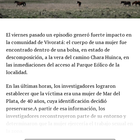
Espectáculos y Área Kids: Shows de artistas locales e
invitados en el escenario principal, junto a una zona
dedicada exclusivamente al entretenimiento infantil con
juegos e inflables.
Respirar el aire puro del bosque, recorrer las históricas
El viernes pasado un episodio generó fuerte impacto en
arboledas y dejarse tentar por una taza de chocolate
la comunidad de Vivoratá: el cuerpo de una mujer fue
caliente mientras se disfruta de buena música es el plan
encontrado dentro de una bolsa, en estado de
perfecto para escaparse de la rutina este fin de semana
descomposición, a la vera del camino Chara Huinca, en
largo.
las inmediaciones del acceso al Parque Eólico de la
localidad.
INFORMACIÓN GENERAL DEL EVENTO
En las últimas horas, los investigadores lograron
Evento: 30° Fiesta Nacional del Chocolate Artesanal
establecer que la víctima era una mujer de Mar del
(ChocoGesell)
Plata, de 40 años, cuya identificación decidió
Fecha: Fin de semana largo del 17 de Agosto de 2026
preservarse.A partir de esa información, los
Horario: De 11:00 a 21:00 hs.
investigadores reconstruyeron parte de su entorno y
Lugar: Pinar del Norte (Alameda 202 y Calle 303, Villa
determinaron que la mujer ejercería el trabajo sexual en
Gesell)
la zona.
Acceso: Libre y gratuito para toda la comunidad y