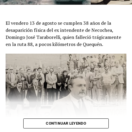
ese sector rural del partido de Mar Chiquita.
El descubrimiento del cadáver ocurrió el viernes pasado,
El vendero 13 de agosto se cumplen 38 años de la
cuando un hombre que recorría la zona junto a sus
desaparición física del ex intendente de Necochea,
perros advirtió una bolsa ubicada junto a una zanja.
Domingo José Taraborelli, quien falleció trágicamente
Alertado por el comportamiento de los animales, se
en la ruta 88, a pocos kilómetros de Quequén.
acercó y comprobó que contenía restos humanos. DIB
CONTINUAR LEYENDO