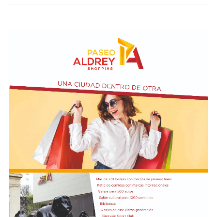
Taraborelli en un acto
El vendero 13 de agosto se cumplen 38 años de la
desaparición física del ex intendente de Necochea,
Domingo José Taraborelli, quien falleció trágicamente
en la ruta 88, a pocos kilómetros de Quequén.
Junto con el intendente de Necochea habían muerto
tres docentes que, luego se supo, habían subido a su
automóvil pocos kilómetros antes, donde se hallaban
haciendo dedo. La colisión frontal resultó letal: sólo
sobrevivió el chofer del camión.
El hall del Palacio Comunal fue el lugar donde velaron
sus restos y ante el cual desfiló todo el arco político de
aquel momento, incluyendo a la camada de jóvenes que
habían dado sus primeros pasos en el peronismo, bajo