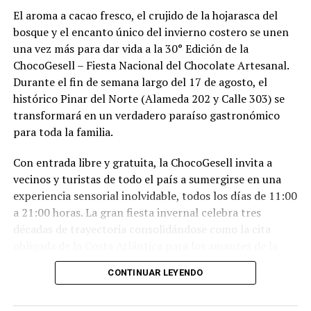
El aroma a cacao fresco, el crujido de la hojarasca del
bosque y el encanto único del invierno costero se unen
una vez más para dar vida a la 30° Edición de la
ChocoGesell – Fiesta Nacional del Chocolate Artesanal.
Durante el fin de semana largo del 17 de agosto, el
histórico Pinar del Norte (Alameda 202 y Calle 303) se
transformará en un verdadero paraíso gastronómico
para toda la familia.
Con entrada libre y gratuita, la ChocoGesell invita a
vecinos y turistas de todo el país a sumergirse en una
experiencia sensorial inolvidable, todos los días de 11:00
a 21:00 horas. La gran fiesta invernal celebra tres
décadas de trayectoria consolidándose como la cita
obligada de la Costa Atlántica para los amantes de la
buena repostería, el paisaje natural y la tradición
CONTINUAR LEYENDO
geselina.
Sabores, espectáculos y naturaleza en un solo lugar