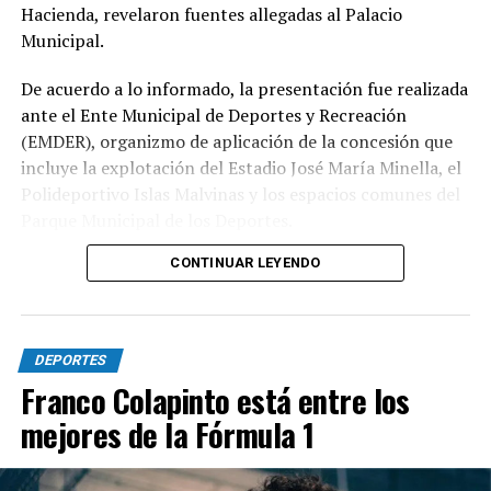
Hacienda, revelaron fuentes allegadas al Palacio
Municipal.
De acuerdo a lo informado, la presentación fue realizada
ante el Ente Municipal de Deportes y Recreación
(EMDER), organizmo de aplicación de la concesión que
incluye la explotación del Estadio José María Minella, el
Polideportivo Islas Malvinas y los espacios comunes del
Parque Municipal de los Deportes.
CONTINUAR LEYENDO
A tal efecto, el secretario Legal, Técnico y de
Hacienda, Mauro Martinelli dispuso la creación de una
Comisión ad hoc que tendrá la responsabilidad de
analizar la documentación presentada por la
DEPORTES
concesionaria y determinar si la operación se ajusta a las
Franco Colapinto está entre los
exigencias previstas en el contrato y en la normativa
mejores de la Fórmula 1
vigente.
El cuerpo estará integrado por representantes del