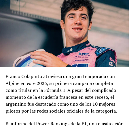
EMDER, la Dirección General Legal y Técnica, la
Contaduría General y la Dirección General de
Contrataciones, áreas que deberán elaborar un informe
técnico, jurídico y contable antes de que la
administración municipal adopte una definición sobre el
pedido.
En los fundamentos de la resolución se señala que la
complejidad y trascendencia de la solicitud hacen
necesario un estudio integral de la documentación
presentada, especialmente por tratarse de una
Franco Colapinto atraviesa una gran temporada con
modificación vinculada a la composición societaria de la
Alpine en este 2026, su primera campaña completa
empresa que obtuvo la concesión.
como titular en la Fórmula 1. A pesar del complicado
momento de la escudería francesa en este receso, el
La novedad se conoce mientras la concesión del Minella
argentino fue destacado como uno de los 10 mejores
continúa envuelta en una delicadísima situación
pilotos por las redes sociales oficiales de la categoría.
jurídica. El proceso mediante el cual Minella Stadium
resultó adjudicataria es objeto de una investigación que
El informe del Power Rankings de la F1, una clasificación
busca determinar si existieron irregularidades en la