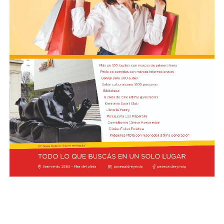
Pierre Gasly, compañero de Colapinto en Alpine; Liam
Lawson, de Racing Bulls; y George Russell, de Mercedes,
todos con 7,6.
Por detrás, el debutante Arvid Lindblad, de Racing Bulls,
está igualado con el vigente campeón Lando Norris, de
McLaren, en el séptimo lugar, los dos con un puntaje de
7,5. A su vez, Charles Leclerc, de Ferrari, figura en el
noveno puesto en soledad, con una valoración de 7,4.
Finalmente, Colapinto y Hadjar están igualados en el
décimo con 7,0 cada uno.
La propia página web oficial de la F1 acompañó la
puntuación de cada piloto con un análisis escrito sobre
su rendimiento, en el que destacaron que Colapinto
“mejoró notablemente en la consistencia durante su
primera temporada completa en la F1 con Alpine”.