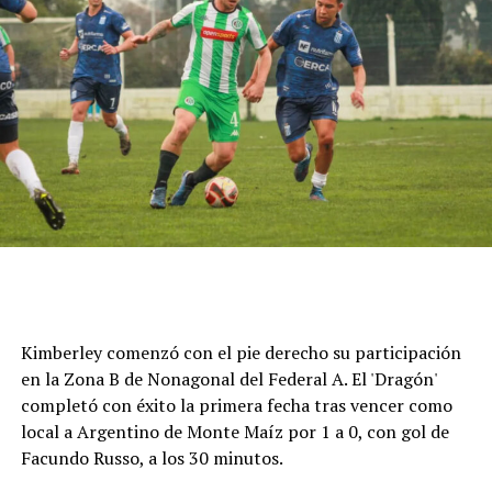
Cómo funciona el Power Ranking de la Fórmula 1
Esta clasificación funciona a través de un panel de cinco
expertos que luego de cada Gran Premio de la F1 asigna
una calificación individual a cada piloto según su
actuación a lo largo de todo el fin de semana, por lo que
Kimberley comenzó con el pie derecho su participación
incluye también la clasificación previa y, en caso de
en la Zona B de Nonagonal del Federal A. El 'Dragón'
tener, las carreras sprint.
completó con éxito la primera fecha tras vencer como
local a Argentino de Monte Maíz por 1 a 0, con gol de
Este análisis tiene la premisa de dejar de lado el
Facundo Russo, a los 30 minutos.
potencial del auto en la calificación de los pilotos, por lo
que se promedian los puntajes de los jueces para