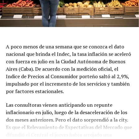
La repercusión fue especialmente fuerte en España, el
país en el que Lionel desarrolló buena parte de su
A poco menos de una semana que se conozca el dato
carrera y donde Jorge se convirtió en una figura habitual
nacional que brinda el Indec, la tasa inflación se aceleró
en las negociaciones con Barcelona.
con fuerza en julio en la Ciudad Autónoma de Buenos
Aires (Caba). De acuerdo con la medición oficial, el
Indice de Precios al Consumidor porteño saltó al 2,9%,
El País informó la muerte de Jorge Messi a los 68 años y
impulsado por el incremento de los servicios y también
recordó su doble papel como padre y representante del
por factores estacionales.
futbolista argentino.
Las consultoras vienen anticipando un repunte
inflacionario en julio, luego de la desaceleración de los
dos meses anteriores. Pero el dato sorprendió a la city.
Es que el Relevamiento de Expectativas del Mercado que
difundió el Central el jueves había arrojado una