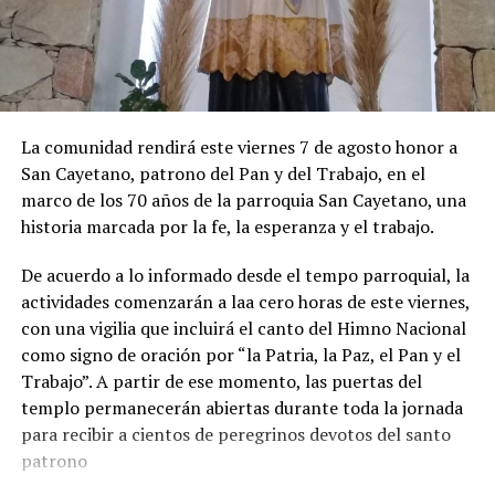
tarifas del alojamiento en hoteles por las vacaciones de
invierno, al igual que en los precios de los paquetes
vacacionales, de los pasajes aéreos y de las verduras.
En América Latina, la repercusión fue igualmente
amplia. Emol, de Chile, informó sobre el fallecimiento y
Los precios regulados aumentaron 3%. En esta división
mencionó el delicado cuadro de salud que atravesaba
La comunidad rendirá este viernes 7 de agosto honor a
se destacaron las subas en colegios privados y en las
Jorge.
San Cayetano, patrono del Pan y del Trabajo, en el
tarifas de luz.
marco de los 70 años de la parroquia San Cayetano, una
En Uruguay, El País destacó su importancia en el
historia marcada por la fe, la esperanza y el trabajo.
desarrollo profesional y empresarial de Lionel Messi,
mientras que El Tiempo, de Colombia, recordó
De acuerdo a lo informado desde el tempo parroquial, la
especialmente el papel que tuvo para que el rosarino
actividades comenzarán a laa cero horas de este viernes,
pudiera iniciar su historia en Barcelona.
con una vigilia que incluirá el canto del Himno Nacional
como signo de oración por “la Patria, la Paz, el Pan y el
Trabajo”. A partir de ese momento, las puertas del
templo permanecerán abiertas durante toda la jornada
para recibir a cientos de peregrinos devotos del santo
patrono