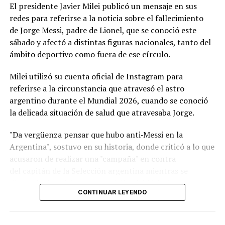
móvil en Argentina es de 376.600 pesos argentinos; del
El presidente Javier Milei publicó un mensaje en sus
otro lado del charco se posiciona en 25.383 pesos
redes para referirse a la noticia sobre el fallecimiento
uruguayos; y en el país trasandino en 555.553 pesos
de Jorge Messi, padre de Lionel, que se conoció este
chilenos.
sábado y afectó a distintas figuras nacionales, tanto del
ámbito deportivo como fuera de ese círculo.
Remuneración por ocupación
Milei utilizó su cuenta oficial de Instagram para
El relevamiento aporta información sobre los
salarios
referirse a la circunstancia que atravesó el astro
de referencia
en cada país para distintos roles
argentino durante el Mundial 2026, cuando se conoció
laborales:
la delicada situación de salud que atravesaba Jorge.
Operario industrial:
1.500.000 pesos argentinos;
"Da vergüenza pensar que hubo anti‑Messi en la
27.000 pesos uruguayos; y 600.000 pesos
Argentina", sostuvo en su historia, donde criticó a lo que
chilenos.
acusaron de realizar una "campaña" en contra
del capitán de la Selección argentina mientras se
Empleado administrativo:
1.800.000 pesos
disputaba la máxima competición del fútbol.
argentinos; 35.000 pesos uruguayos; y 590.300
CONTINUAR LEYENDO
pesos chilenos.
Programador Junior:
1.800.000 pesos
argentinos; 60.000 pesos uruguayos; y 945.900