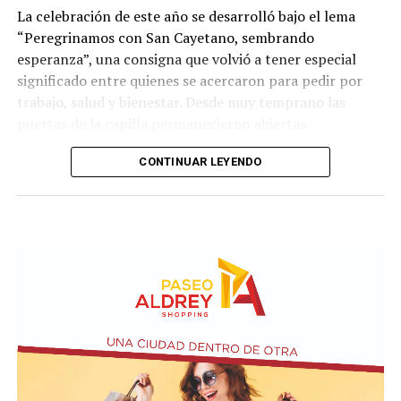
La celebración de este año se desarrolló bajo el lema
“Peregrinamos con San Cayetano, sembrando
esperanza”, una consigna que volvió a tener especial
significado entre quienes se acercaron para pedir por
trabajo, salud y bienestar. Desde muy temprano las
puertas de la capilla permanecieron abiertas.
La imagen del santo salió del santuario de Moreno al
CONTINUAR LEYENDO
6700 y fue acompañada por una multitud que recorrió
las calles del barrio. Grandes, jóvenes y niños y fieles se
sumaron al recorrido con banderas, espigas y distintas
expresiones de fe.
En paralelo, distintos gremios y organizaciones sociales
se sumaron bajo las consignas de paz, pan, tierra, techo
y trabajo, para visibilizar la situación de trabajadores y
desocupados.