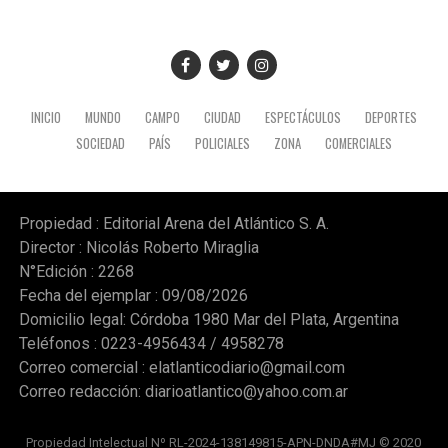
INICIO
MUNDO
CAMPO
CIUDAD
ESPECTÁCULOS
DEPORTES
SOCIEDAD
PAÍS
POLICIALES
ZONA
COMERCIALES
Propiedad : Editorial Arena del Atlántico S. A.
Director : Nicolás Roberto Miraglia
N°Edición : 2268
Fecha del ejemplar : 09/08/2026
Domicilio legal: Córdoba 1980 Mar del Plata, Argentina
Teléfonos : 0223-4956434 / 4958278
Correo comercial :
elatlanticodiario@gmail.com
Correo redacción:
diarioatlantico@yahoo.com.ar
Propiedad Intelectual Nº RL-2024-138149815-APN-DNDA#MJ © 2020