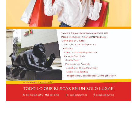
Cómo funciona el Power Ranking de la Fórmula 1
Esta clasificación funciona a través de un panel de cinco
expertos que luego de cada Gran Premio de la F1 asigna
una calificación individual a cada piloto según su
actuación a lo largo de todo el fin de semana, por lo que
incluye también la clasificación previa y, en caso de
tener, las carreras sprint.
Este análisis tiene la premisa de dejar de lado el
potencial del auto en la calificación de los pilotos, por lo
que se promedian los puntajes de los jueces para
obtener una nota final según la capacidad del corredor.