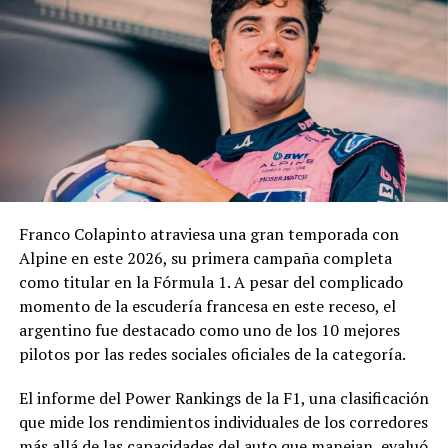
Contaduría General y la Dirección General de
Contrataciones, áreas que deberán elaborar un informe
técnico, jurídico y contable antes de que la
administración municipal adopte una definición sobre el
pedido.
En los fundamentos de la resolución se señala que la
complejidad y trascendencia de la solicitud hacen
necesario un estudio integral de la documentación
presentada, especialmente por tratarse de una
Franco Colapinto atraviesa una gran temporada con
modificación vinculada a la composición societaria de la
Alpine en este 2026, su primera campaña completa
empresa que obtuvo la concesión.
como titular en la Fórmula 1. A pesar del complicado
momento de la escudería francesa en este receso, el
La novedad se conoce mientras la concesión del Minella
argentino fue destacado como uno de los 10 mejores
continúa envuelta en una delicadísima situación
pilotos por las redes sociales oficiales de la categoría.
jurídica. El proceso mediante el cual Minella Stadium
resultó adjudicataria es objeto de una investigación que
El informe del Power Rankings de la F1, una clasificación
busca determinar si existieron irregularidades en la
que mide los rendimientos individuales de los corredores
licitación impulsada por el Municipio.
más allá de las capacidades del auto que manejan, evaluó