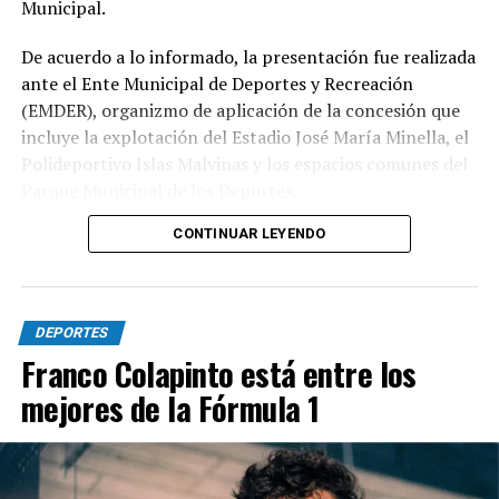
Municipal.
De acuerdo a lo informado, la presentación fue realizada
ante el Ente Municipal de Deportes y Recreación
(EMDER), organizmo de aplicación de la concesión que
incluye la explotación del Estadio José María Minella, el
Polideportivo Islas Malvinas y los espacios comunes del
Parque Municipal de los Deportes.
CONTINUAR LEYENDO
A tal efecto, el secretario Legal, Técnico y de
Hacienda, Mauro Martinelli dispuso la creación de una
Comisión ad hoc que tendrá la responsabilidad de
analizar la documentación presentada por la
DEPORTES
concesionaria y determinar si la operación se ajusta a las
Franco Colapinto está entre los
exigencias previstas en el contrato y en la normativa
mejores de la Fórmula 1
vigente.
El cuerpo estará integrado por representantes del
EMDER, la Dirección General Legal y Técnica, la