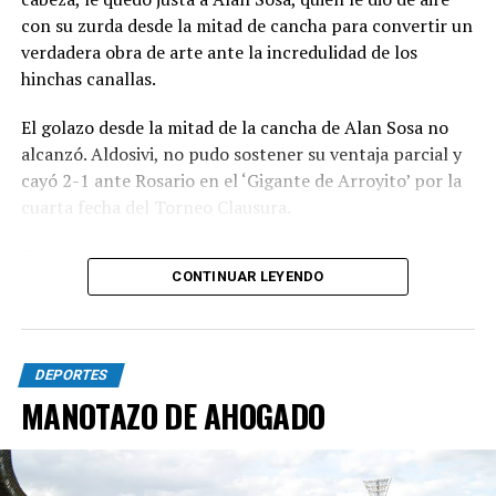
con su zurda desde la mitad de cancha para convertir un
verdadera obra de arte ante la incredulidad de los
hinchas canallas.
El golazo desde la mitad de la cancha de Alan Sosa no
alcanzó. Aldosivi, no pudo sostener su ventaja parcial y
cayó 2-1 ante Rosario en el ‘Gigante de Arroyito’ por la
cuarta fecha del Torneo Clausura.
Foto Alan Sosa festeja su golazo en el Gigante de
CONTINUAR LEYENDO
Arroyito. Fotobaires
DEPORTES
MANOTAZO DE AHOGADO