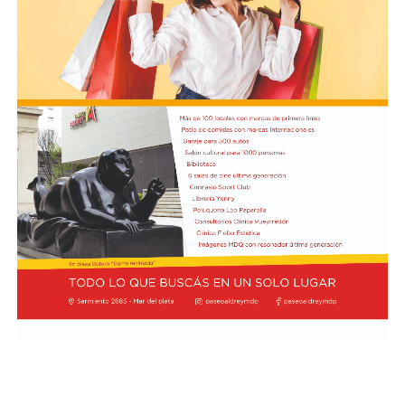
tres docentes que, luego se supo, habían subido a su
automóvil pocos kilómetros antes, donde se hallaban
haciendo dedo. La colisión frontal resultó letal: sólo
sobrevivió el chofer del camión.
El hall del Palacio Comunal fue el lugar donde velaron
sus restos y ante el cual desfiló todo el arco político de
aquel momento, incluyendo a la camada de jóvenes que
habían dado sus primeros pasos en el peronismo, bajo
el liderazgo de “Coco” Taraborelli como conductor. Y el
vicegobernador Luis Macaya, que acompañó sus restos
hasta la despedida final.
Antes de ser inhumados sus restos en el cementerio
municipal, el féretro fue transportado hacia la
Parroquia de los Padres Capuchinos, donde ofició una
misa el padre Raimundo Ferster, de indisimulada
ideología peronista. De allí el cortejo fúnebre partió
hacia el cementerio: en gran parte del trayecto había