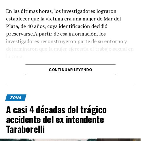
En las últimas horas, los investigadores lograron
Evento: 30° Fiesta Nacional del Chocolate Artesanal
establecer que la víctima era una mujer de Mar del
(ChocoGesell)
Plata, de 40 años, cuya identificación decidió
Fecha: Fin de semana largo del 17 de Agosto de 2026
preservarse.A partir de esa información, los
Horario: De 11:00 a 21:00 hs.
investigadores reconstruyeron parte de su entorno y
Lugar: Pinar del Norte (Alameda 202 y Calle 303, Villa
determinaron que la mujer ejercería el trabajo sexual en
Gesell)
la zona.
Acceso: Libre y gratuito para toda la comunidad y
visitantes
Según el portal Mi8, pese a que la escena donde fue
CONTINUAR LEYENDO
encontrado el cuerpo presenta características
compatibles con un homicidio, el fiscal Ramiro Anchou
mantiene la causa caratulada como "averiguación de
ZONA
causales de muerte", ya que los estudios forenses todavía
A casi 4 décadas del trágico
no lograron determinar con precisión cómo fue
asesinada la mujer.
accidente del ex intendente
Taraborelli
Nuevas pericias