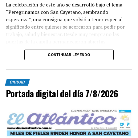
La celebración de este año se desarrolló bajo el lema
“Peregrinamos con San Cayetano, sembrando
esperanza”, una consigna que volvió a tener especial
significado entre quienes se acercaron para pedir por
trabajo, salud y bienestar. Desde muy temprano las
puertas de la capilla permanecieron abiertas.
La imagen del santo salió del santuario de Moreno al
CONTINUAR LEYENDO
6700 y fue acompañada por una multitud que recorrió
las calles del barrio. Grandes, jóvenes y niños y fieles se
sumaron al recorrido con banderas, espigas y distintas
CIUDAD
expresiones de fe.
Portada digital del día 7/8/2026
En paralelo, distintos gremios y organizaciones sociales
se sumaron bajo las consignas de paz, pan, tierra, techo
y trabajo, para visibilizar la situación de trabajadores y
desocupados.