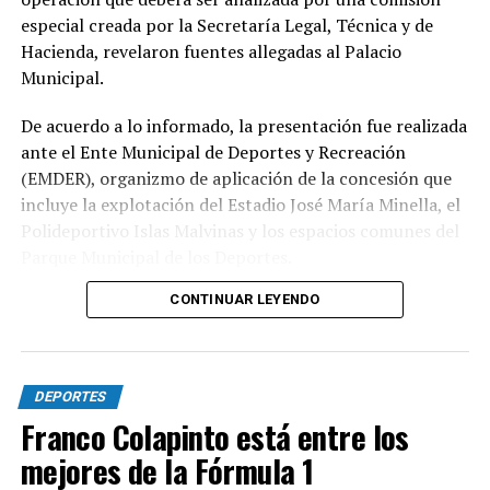
especial creada por la Secretaría Legal, Técnica y de
Hacienda, revelaron fuentes allegadas al Palacio
Municipal.
De acuerdo a lo informado, la presentación fue realizada
ante el Ente Municipal de Deportes y Recreación
(EMDER), organizmo de aplicación de la concesión que
incluye la explotación del Estadio José María Minella, el
Polideportivo Islas Malvinas y los espacios comunes del
Parque Municipal de los Deportes.
CONTINUAR LEYENDO
A tal efecto, el secretario Legal, Técnico y de
Hacienda, Mauro Martinelli dispuso la creación de una
Comisión ad hoc que tendrá la responsabilidad de
analizar la documentación presentada por la
DEPORTES
concesionaria y determinar si la operación se ajusta a las
Franco Colapinto está entre los
exigencias previstas en el contrato y en la normativa
mejores de la Fórmula 1
vigente.