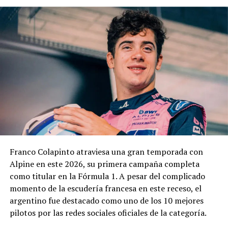
El cuerpo estará integrado por representantes del
EMDER, la Dirección General Legal y Técnica, la
Contaduría General y la Dirección General de
Contrataciones, áreas que deberán elaborar un informe
técnico, jurídico y contable antes de que la
administración municipal adopte una definición sobre el
pedido.
En los fundamentos de la resolución se señala que la
complejidad y trascendencia de la solicitud hacen
necesario un estudio integral de la documentación
presentada, especialmente por tratarse de una
Franco Colapinto atraviesa una gran temporada con
modificación vinculada a la composición societaria de la
Alpine en este 2026, su primera campaña completa
empresa que obtuvo la concesión.
como titular en la Fórmula 1. A pesar del complicado
momento de la escudería francesa en este receso, el
La novedad se conoce mientras la concesión del Minella
argentino fue destacado como uno de los 10 mejores
continúa envuelta en una delicadísima situación
pilotos por las redes sociales oficiales de la categoría.
jurídica. El proceso mediante el cual Minella Stadium
resultó adjudicataria es objeto de una investigación que