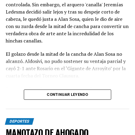
controlada. Sin embargo, el arquero 'canalla' Jeremías
Ledesma decidió salir lejos y tras su despeje corto de
cabeza, le quedó justa a Alan Sosa, quien le dio de aire
con su zurda desde la mitad de cancha para convertir un
verdadera obra de arte ante la incredulidad de los
hinchas canallas.
El golazo desde la mitad de la cancha de Alan Sosa no
alcanzó. Aldosivi, no pudo sostener su ventaja parcial y
cayó 2-1 ante Rosario en el ‘Gigante de Arroyito’ por la
cuarta fecha del Torneo Clausura.
Foto Alan Sosa festeja su golazo en el Gigante de
CONTINUAR LEYENDO
Arroyito. Fotobaires
DEPORTES
MANOTAZO DE AHOGADO