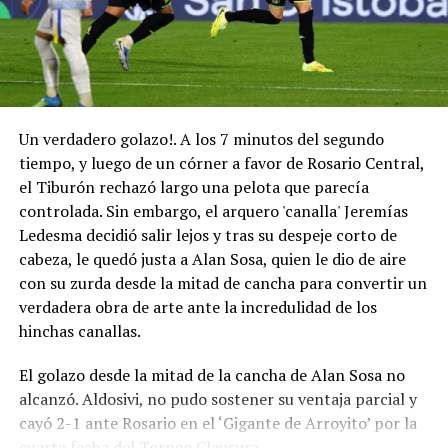
dispuesto, previo a su inicio, la realización de un minuto
de silencio en todos los partidos a celebrarse en todas
las Categorías del Fútbol argentino y la utilización de un
brazalete negro por parte del plantel arbitral, jugadores
y cuerpos técnicos”.
Un verdadero golazo!. A los 7 minutos del segundo
“Asimismo, las banderas de las instalaciones de la AFA
tiempo, y luego de un córner a favor de Rosario Central,
ondearan a media asta, en señal de duelo, hasta el
el Tiburón rechazó largo una pelota que parecía
viernes 14 de agosto próximo”.
controlada. Sin embargo, el arquero 'canalla' Jeremías
Ledesma decidió salir lejos y tras su despeje corto de
“En este momento de inmensa tristeza, el presidente
cabeza, le quedó justa a Alan Sosa, quien le dio de aire
Claudio Tapia, los miembros del Comité Ejecutivo y toda
con su zurda desde la mitad de cancha para convertir un
la familia del fútbol argentino acompañan a Lionel, a sus
verdadera obra de arte ante la incredulidad de los
hermanos, familiares y seres queridos, haciéndoles llegar
hinchas canallas.
sus más sinceras condolencias y todo su afecto”.
El golazo desde la mitad de la cancha de Alan Sosa no
La noticia impactó en distintos ámbitos del fútbol
alcanzó. Aldosivi, no pudo sostener su ventaja parcial y
argentino: Newell’s, Rosario Central, River, Barracas
cayó 2-1 ante Rosario en el ‘Gigante de Arroyito’ por la
Central y Defensa y Justicia fueron algunas de las
cuarta fecha del Torneo Clausura.