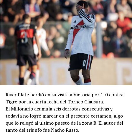
Torneo Clausura
En el comienzo de los segundos 45 minutos, Boca fue
Cambios: ST 17' Vito Esmay por Mera, 24' Elías Ayala y
más preciso y tuvo más posesión de la pelota que en el
Iván Bravo por Zapulla y Goiburu, y 34' Facundo Hang y
primer tiempo. Tras empatar el partido, intentó darlo
Luis Dezi por Cucchi y Díaz.
vuelta, aunque todavía no había podido hacerlo en el
Clausura 2026.
Goles: PT 23' Juárez (CD).
Árbitro: César Ceballo.
Estadio: "Guillermo Trama".
River Plate perdió en su visita a Victoria por 1-0 contra
Tigre por la cuarta fecha del Torneo Clausura.
El Millonario acumula seis derrotas consecutivas y
todavía no logró marcar en el presente certamen, algo
que lo relegó al último puesto de la zona B. El autor del
tanto del triunfo fue Nacho Russo
.