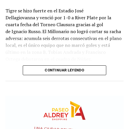
Tigre se hizo fuerte en el Estadio José
Dellagiovanna y venció por 1-0 a River Plate por la
cuarta fecha del Torneo Clausura gracias al gol
de Ignacio Russo. El Millonario no logró cortar su racha
adversa: acumula seis derrotas consecutivas en el plano
local, es el único equipo que no marcó goles y está
último en la zona B. Tobías Andrada y Francisco
Ortega debutaron en el cuadro de Núñez.
CONTINUAR LEYENDO
River monopolizó la posesión de la pelota a lo largo del
primer tiempo, aunque tuvo dificultades para
capitalizarlo en situaciones de peligro al no lograr un
circuito de pases fluido. El elenco comandado por Diego
Davove cedió terreno para golpear con ataques directos,
pero jugó lejos del arco defendido por Santiago Beltrán.
En medio de un desarrollo sin acciones de gol, el elenco
de Núñez pidió penal en una jugada en la que Ángel
Correa cayó dentro del área tras una entrada por detrás