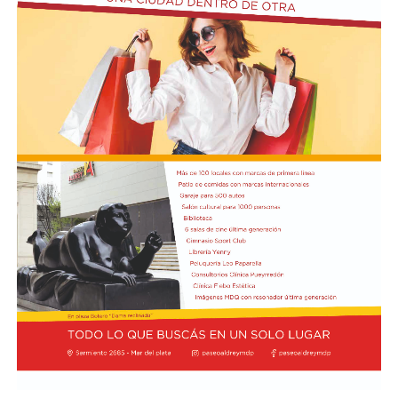
de Nahuel Banegas.
La tónica de la primera etapa se trasladó al
complemento. River se hizo cargo de manejar el balón
en campo rival y, pese a que logró ser más punzante en
algunas ofensivas, no pudo impacientar al
arquero Felipe Zenobio. Del otro lado,
el Matador continuó con su intento de pegar con
ataques directos. Cuando el desarrollo era lento y lejos
de los arcos, Tigre se adelantó en el marcador a los 35
minutos: Aníbal Moreno perdió la pelota en la mitad de
la cancha tras una presión de Jabes Saralegui y Nacho
Russo definió de forma perfecta al quedar mano a mano
contra Santiago Beltrán para estampar el 1-0.
Desde el arranque del segundo semestre, River quedó
eliminado de la Copa Argentina tras perder 3-1 contra
Aldosivi y cayó por 1-0 en el inicio del Clausura
contra Barracas Central, Gimnasia La Plata y Rosario