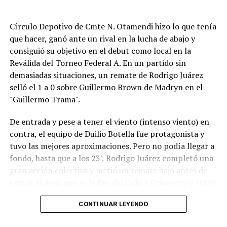
Círculo Depotivo de Cmte N. Otamendi hizo lo que tenía
que hacer, ganó ante un rival en la lucha de abajo y
consiguió su objetivo en el debut como local en la
Reválida del Torneo Federal A. En un partido sin
demasiadas situaciones, un remate de Rodrigo Juárez
selló el 1 a 0 sobre Guillermo Brown de Madryn en el
"Guillermo Trama".
De entrada y pese a tener el viento (intenso viento) en
contra, el equipo de Duilio Botella fue protagonista y
tuvo las mejores aproximaciones. Pero no podía llegar a
fondo, hasta que a los 23', Rodrigo Juárez completó una
gran acción colectiva y metió un remate bajo antes de
entrar al área, que se le fue alejando a Grinovero y entró
contra la base del caño izquierdo.
CONTINUAR LEYENDO
Con la desventaja, la visita intentó adelantarse pero casi