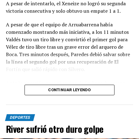
Juventud Unida Universitario.
A pesar de intentarlo, el Xeneize no logró su segunda
victoria consecutiva y solo obtuvo un empate 1 a 1.
Síntesis
A pesar de que el equipo de Arruabarrena había
Círculo Deportivo (1): Pedro Fernández; Julián Vílchez,
comenzado mostrando más iniciativa, a los 11 minutos
Facundo Rojas, Jano Martínez y Rodrigo Torres; Joaquín
Valdés tuvo un tiro libre y convirtió el primer gol para
Bassani, Francisco Grahl, Ramiro Banchio y Marco
Vélez de tiro libre tras un grave error del arquero de
Campagnaro; Rodrigo Juárez y Vicente Barberini. DT:
Boca. Tres minutos después, Paredes debió salvar sobre
Duilio Botella.
la línea el segundo gol por una recuperación de El
Fortín que salió rápido con Silvero.
Cambios: ST 13' Simón Buscaglia por Barberini, 19'
Leandro Piñeyro por Banchio y 35' Martín Gómez,
Ante la situación para el equipo de La Boca, buscaron
Branco Castelli y Ciro Rius por Torres, Campagnaro y
terminar la primera parte con un empate. Fue así como
CONTINUAR LEYENDO
Juárez.
al llegar a los 38 minutos, Ascacibar apareció para
atrapar un rebote que había intentado Merentiel y darle
Guillermo Brown (0): Agustín Grinovero; Mateo Conde,
el 1 a 1 a su equipo. De esta forma, el entretiempo llegó
Renzo Paparelli, Rodrigo Díaz y Emanuel Moreno;
DEPORTES
con el empate.
Branco Mera, Alejandro Chiavetto, Martín Rivero y
River sufrió otro duro golpe
Ezequiel Goiburu; Ignacio Zapulla y Patricio Cucchi. DT:
Cómo fue el segundo tiempo entre Boca y Vélez en el
Cristian Corrales.