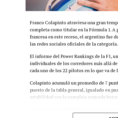
Franco Colapinto atraviesa una gran temp
completa como titular en la Fórmula 1. A
francesa en este receso, el argentino fue 
las redes sociales oficiales de la categoría.
El informe del Power Rankings de la F1, u
individuales de los corredores más allá de
cada uno de los 22 pilotos en lo que va de
Colapinto acumuló un promedio de 7 puntos
puesto de la tabla general, igualado en pun
estabilidad con la compleja segunda butac
Las actuaciones del pilarense en la primer
logró sumar puntos en seis de las once car