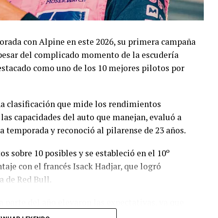
orada con Alpine en este 2026, su primera campaña
 pesar del complicado momento de la escudería
destacado como uno de los 10 mejores pilotos por
na clasificación que mide los rendimientos
 las capacidades del auto que manejan, evaluó a
 la temporada y reconoció al pilarense de 23 años.
 sobre 10 posibles y se estableció en el 10º
taje con el francés Isack Hadjar, que logró
a de Red Bull.
a parte del año elevaron las expectativas, ya que
reras que se disputaron, con un total de 19