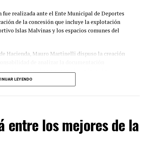
n fue realizada ante el Ente Municipal de Deportes
ción de la concesión que incluye la explotación
ortivo Islas Malvinas y los espacios comunes del
y de Hacienda, Mauro Martinelli dispuso la creación
ponsabilidad de analizar la documentación
ar si la operación se ajusta a las exigencias
vigente.
INUAR LEYENDO
ntes del EMDER, la Dirección General Legal y
ción General de Contrataciones, áreas que deberán
ntable antes de que la administración municipal
á entre los mejores de la
ñala que la complejidad y trascendencia de la