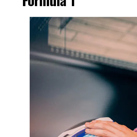
solicitud hacen necesario un estudio inte
especialmente por tratarse de una modific
empresa que obtuvo la concesión.
La novedad se conoce mientras la concesi
delicadísima situación jurídica. El proces
adjudicataria es objeto de una investigaci
irregularidades en la licitación impulsada
La causa, que avanza en la Justicia, deriv
políticos y en presentaciones impulsadas p
lupa tanto el proceso licitatorio como lo
concesionaria.
En ese contexto, el pedido para transferir
un nuevo capítulo en una concesión que si
continúa siendo seguido de cerca tanto por 
Loquepasa