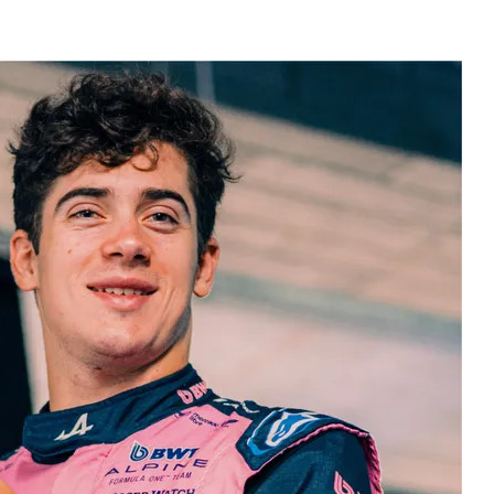
gral de la documentación presentada,
ación vinculada a la composición societaria de la
ón del Minella continúa envuelta en una
o mediante el cual Minella Stadium resultó
ón que busca determinar si existieron
 por el Municipio.
ó en cuestionamientos de distintos sectores
or organizaciones civiles, que pusieron bajo la
s movimientos societarios relacionados con la firma
 la mayor parte de las acciones de la empresa abre
gue generando controversias y cuyo futuro
la Justicia como por la dirigencia política local.