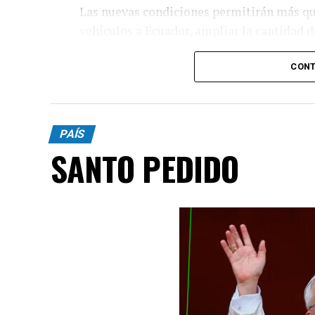
Las nuevas condiciones permitirán más qu
vehículos a Ecuador, ampliar la cantidad 
de uno de los principales complejos indust
CONT
PAÍS
SANTO PEDIDO