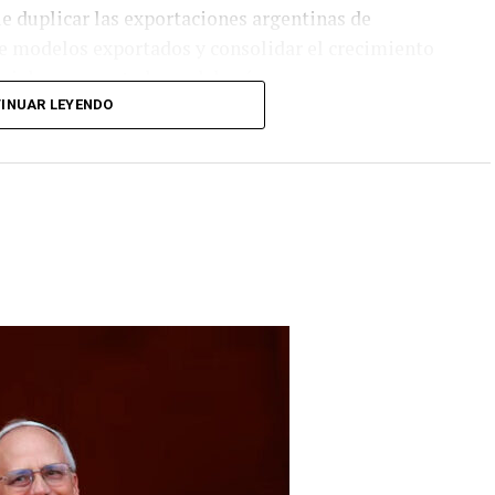
e duplicar las exportaciones argentinas de
de modelos exportados y consolidar el crecimiento
riales y exportadores del país.
INUAR LEYENDO