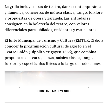
función hay meses de ensayo y un enorme trabajo en
La grilla incluye obras de teatro, danza contemporánea
equipo para emocionar y sorprender al
y flamenca, conciertos de música clásica, tango, folklore
público", expresa Emmanuel Marín.
y propuestas de ópera y zarzuela. Las entradas se
consiguen en la boletería del teatro, con valores
diferenciales para jubilados, residentes y estudiantes.
Con más de 20 años de trayectoria, Tango Furia fue
El Ente Municipal de Turismo y Cultura (EMTURyC) dio a
distinguida con los Premios Estrella de Mar 2024 y
conocer la programación cultural de agosto en el
2026 como Mejor Espectáculo de Danza y con el Premio
Teatro Colón (Hipólito Yrigoyen 1665), que combina
Faro de Oro 2024. Además, Emmanuel Marín y Lola
propuestas de teatro, danza, música clásica, tango,
Gutiérrez Rey obtuvieron el subcampeonato en el
folklore y espectáculos líricos a lo largo de todo el mes.
Mundial de Tango de Buenos Aires.
La compañía también llevó su espectáculo al exterior
tras participar del Festival Mood Indigo, en India, y
realizar una gira por Europa. Además, recibió
CONTINUAR LEYENDO
la Declaración de Interés Cultural como Embajadores
Turísticos, otorgada por el EMTURyC, y la
distinción Identidades Marplatenses por su aporte a la