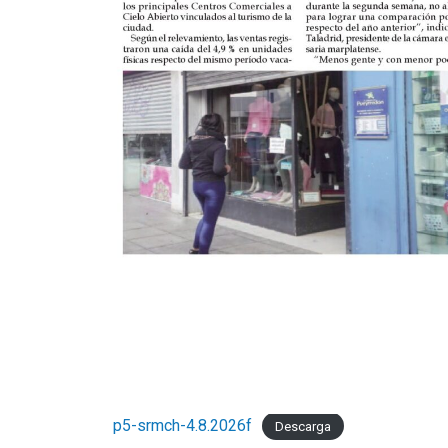
p5-srmch-4.8.2026f
Descarga