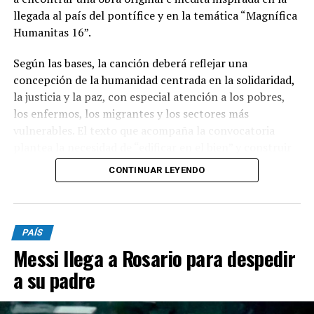
llegada al país del pontífice y en la temática “Magnífica
Humanitas 16”.
Según las bases, la canción deberá reflejar una
concepción de la humanidad centrada en la solidaridad,
la justicia y la paz, con especial atención a los pobres,
los enfermos, los migrantes y los sectores más
vulnerables. El texto que acompaña la convocatoria
plantea la necesidad de “edificar en el bien” y construir
una sociedad donde el ser humano ocupe un lugar
CONTINUAR LEYENDO
central.
Podrán participar argentinos mayores de 18 años, tanto
PAÍS
de manera individual como grupal. Las canciones
Messi llega a Rosario para despedir
deberán ser inéditas, haber sido compuestas
específicamente para el concurso y no haber sido
a su padre
publicadas anteriormente en plataformas como
YouTube, Spotify o redes sociales.