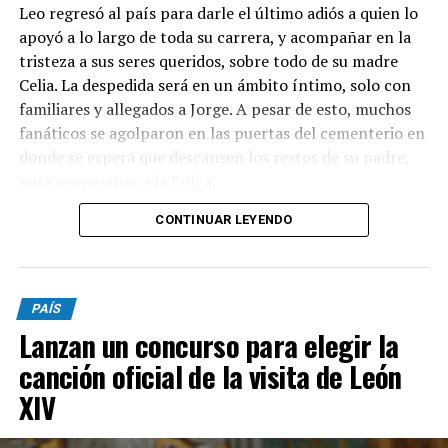
Leo regresó al país para darle el último adiós a quien lo
apoyó a lo largo de toda su carrera, y acompañar en la
tristeza a sus seres queridos, sobre todo de su madre
Celia. La despedida será en un ámbito íntimo, solo con
familiares y allegados a Jorge. A pesar de esto, muchos
fanáticos se agolparon en las puertas del cementerio en
donde se espera que descansen los restos de su padre,
para acompañar a la Pulga.
CONTINUAR LEYENDO
Luego de la ceremonia, Messi emprenderá su regreso a
Miami, aunque desde el club no piensan apresurarlo.
Esta noche se perfilaba como titular ante Rayados de
Monterrey, por la fase de grupos de la Leagues Cup,
PAÍS
pero fue desafectado.
Lanzan un concurso para elegir la
Desde las primeras horas de la mañana, el capitán de la
canción oficial de la visita de León
Selección y su familia recibieron innumerables muestras
XIV
de cariño de todo el fútbol mundial: mensajes de
Barcelona, Real Madrid, y también de Rosario Central y