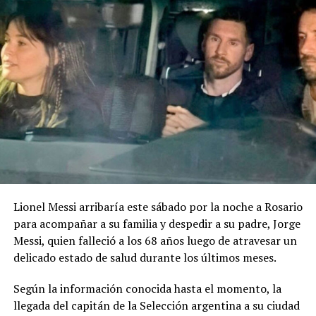
El género musical será libre y las obras deberán tener
una duración de entre dos y cuatro minutos. El idioma
será el castellano, aunque las bases permiten incorporar
lenguas originarias de manera complementaria.
Uno de los puntos particulares del concurso es que las
bases contemplan expresamente el uso de inteligencia
artificial generativa. Sin embargo, las herramientas
podrán utilizarse solamente como apoyo auxiliar en
determinados procesos.
Lionel Messi arribaría este sábado por la noche a Rosario
La IA podrá intervenir en la edición, mezcla o
para acompañar a su familia y despedir a su padre, Jorge
masterización del audio, en tareas técnicas de
Messi, quien falleció a los 68 años luego de atravesar un
producción y en la generación de acompañamientos
delicado estado de salud durante los últimos meses.
instrumentales utilizados como maquetación. En todos
los casos, la línea melódica principal, la armonía base y
Según la información conocida hasta el momento, la
la estructura de la canción deberán ser de creación
llegada del capitán de la Selección argentina a su ciudad
íntegramente humana.