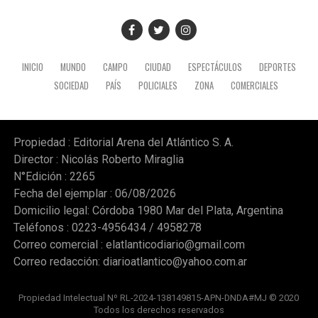
"inmediato" del Fondo de Incentivo Docente (FONID) y
mayor presupuesto para los establecimientos y
programas escolares. (NA)
INICIO
MUNDO
CAMPO
CIUDAD
ESPECTÁCULOS
DEPORTES
SOCIEDAD
PAÍS
POLICIALES
ZONA
COMERCIALES
Propiedad : Editorial Arena del Atlántico S. A.
Director : Nicolás Roberto Miraglia
N°Edición : 2265
Fecha del ejemplar : 06/08/2026
Domicilio legal: Córdoba 1980 Mar del Plata, Argentina
Teléfonos : 0223-4956434 / 4958278
Correo comercial :
elatlanticodiario@gmail.com
Correo redacción:
diarioatlantico@yahoo.com.ar
Propiedad Intelectual Nº RL-2024-138149815-APN-DNDA#MJ © 2020
Todos los derechos reservados