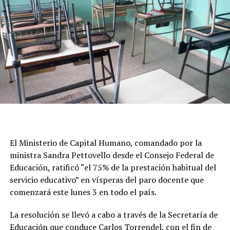
rumbo a la Plaza de Mayo, de la que participaron,
además de CTERA, la Unión de Trabajadores de la
Educación (UTE), Suteba y otros sindicatos del sector, en
la que denunciaron una “grave crisis presupuestaria”,
“falta de diálogo“ por parte del Gobierno y advirtierpm
que la Argentina "se quedará sin maestros".
Desde el gremio encabezado por Sonia Alesso criticaron
además en un comunicado que “mientras se profundiza
el desfinanciamiento del sistema educativo, los salarios
El Ministerio de Capital Humano, comandado por la
docentes continúan perdiendo poder adquisitivo, se
ministra Sandra Pettovello desde el Consejo Federal de
mantiene el incumplimiento en la restitución del FONID
Educación, ratificó “el 75% de la prestación habitual del
y de los fondos nacionales para la educación”.
servicio educativo” en vísperas del paro docente que
El Gobierno, en tanto, fiscaliza a través de las agencias
comenzará este lunes 3 en todo el país.
territoriales el cumplimiento de la cobertura mínima
La resolución se llevó a cabo a través de la Secretaría de
exigida durante el paro y elaborará un informe nacional
Educación que conduce Carlos Torrendel, con el fin de
sobre el nivel de actividad.