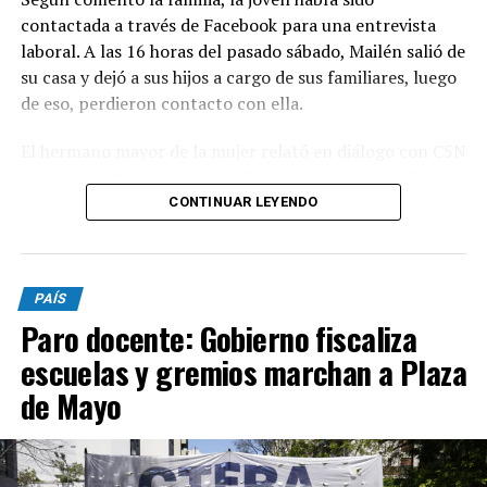
contactada a través de Facebook para una entrevista
laboral. A las 16 horas del pasado sábado, Mailén salió de
su casa y dejó a sus hijos a cargo de sus familiares, luego
de eso, perdieron contacto con ella.
El hermano mayor de la mujer relató en diálogo con C5N
que tras su desaparición realizaron denuncias en 3
comisarías pero, al no pasar las 24 horas, no fueron
CONTINUAR LEYENDO
registradas. "El cuerpo lo encontramos nosotros.
Cuando fuimos y vimos a los serenos nos dimos cuenta
que había algo raro, empezamos a buscar y se fueron
PAÍS
corriendo. Llamamos a la policía y ahí la vieron", declaró
Paro docente: Gobierno fiscaliza
el familiar.
escuelas y gremios marchan a Plaza
El domingo por la madrugada, los familiares se
de Mayo
presentaron en la comisaría, pero luego se retiraron
“aduciendo que iban hasta un balneario y luego regresan
a radicar la denuncia”. Pasadas las 02.10 regresaron a la
dependencia policial donde finalmente radicaron la