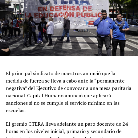
denuncia por averiguación de paradero.
A las 03.51 ingresó un llamado al 911 informando que
habría personas en un balneario donde habría sido la
supuesta entrevista laboral. Tras el arribo del móvil
policial, dos hombres se estaban dando a la fuga, hasta
que fueron detenidos en las inmediaciones del Balneario
Waikiki.
Luego, se realizó un relevamiento en el predio, donde se
El principal sindicato de maestros anunció que la
encontró el cuerpo de la joven, atado con cables y se
medida de fuerza se lleva a cabo ante la “permanente
determinó que ambos sospechosos presentaban lesiones
negativa” del Ejecutivo de convocar a una mesa paritaria
compatibles con una defensa por parte de Mailén.
nacional. Capital Humano anunció que aplicará
sanciones si no se cumple el servicio mínimo en las
Los primeros resultados de la autopsia
escuelas.
El informe preliminar, que fue recibido por la Unidad
Funcional de Instrucción N°7, también reveló que la
El gremio CTERA lleva adelante un paro docente de 24
víctima presentaba golpes en la cara y en ambos brazos,
horas en los niveles inicial, primario y secundario de
además de otros cortes de menor gravedad,