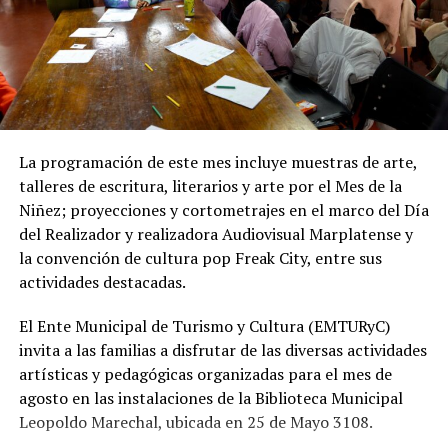
Desde OSSE destacaron que la ampliación del sistema
cloacal representa un aporte importante para la
protección ambiental, ya que permite disminuir la
utilización de pozos absorbentes y contribuye a
preservar las napas de agua subterránea, además de
mejorar las condiciones de higiene y salubridad para los
vecinos.
La programación de este mes incluye muestras de arte,
talleres de escritura, literarios y arte por el Mes de la
Tras la apertura de sobres, el expediente continuará su
Niñez; proyecciones y cortometrajes en el marco del Día
recorrido administrativo con la intervención de la
del Realizador y realizadora Audiovisual Marplatense y
Comisión de Estudio de Ofertas y Adjudicación, que
la convención de cultura pop Freak City, entre sus
tendrá a su cargo la evaluación de las propuestas
actividades destacadas.
presentadas por las empresas interesadas en ejecutar la
obra.
El Ente Municipal de Turismo y Cultura (EMTURyC)
invita a las familias a disfrutar de las diversas actividades
artísticas y pedagógicas organizadas para el mes de
agosto en las instalaciones de la Biblioteca Municipal
Leopoldo Marechal, ubicada en 25 de Mayo 3108.