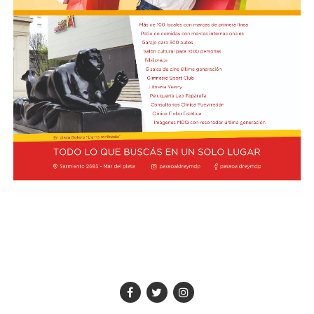
Cerebro Mágico: construyendo preguntas, respuestas y
circuitos”, a cargo de María Paula Algote. Se trata de un
taller práctico de arte, ciencia y tecnología en el que al
finalizar cada participante se lleva su propia creación
terminada. Es una actividad arancelada (incluye
materiales) destinada a niños a partir de los 6 años.
Los participantes menores de 8 años deberán asistir
acompañados por una persona adulta (menores
asistentes $12.000 y adulto acompañante $5.000). Las
entradas están disponibles en la boletería de lunes a
viernes de 14 a 19.
Asimismo, el viernes 28 a las 17:30 se realizará “Arco Iris
de Cuentos” con Lecturita Ediciones a cargo de
Margarita Luna. Consistirá en un espacio interactivo de
lectura en el que, por medio de un libro álbum, los niños
de entre 3 y 7 años junto a sus familias potencian la
imaginación y fortalecen el hábito lector. Estas tres