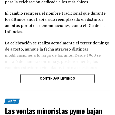
para la celebración dedicada a los más chicos.
El cambio recupera el nombre tradicional que durante
los últimos años había sido reemplazado en distintos
ámbitos por otras denominaciones, como el Día de las
Infancias.
La celebración se realiza actualmente el tercer domingo
de agosto, aunque la fecha atravesó distintas
modificaciones a lo largo de los años. Desde 1960 se
instaló de manera continua y, posteriormente, los
cambios estuvieron vinculados tanto a cuestiones
sociales como a pedidos del sector comercial,
CONTINUAR LEYENDO
particularmente de la Cámara del Juguete, que buscaba
favorecer las ventas.
PAÍS
En 2011, la celebración debió trasladarse al 21 de agosto
Las ventas minoristas pyme bajan
debido a la coincidencia con las PASO previstas para el