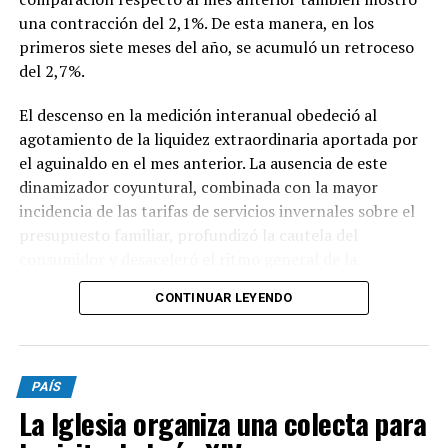
una contracción del 2,1%. De esta manera, en los
primeros siete meses del año, se acumuló un retroceso
del 2,7%.
El descenso en la medición interanual obedeció al
agotamiento de la liquidez extraordinaria aportada por
el aguinaldo en el mes anterior. La ausencia de este
dinamizador coyuntural, combinada con la mayor
incidencia de las tarifas de servicios invernales sobre el
presupuesto familiar, profundizó la cautela del
consumidor y desaceleró el ritmo general de la
actividad.
CONTINUAR LEYENDO
En lo que respecta a la percepción cualitativa sobre el
estado del negocio, el 48,1% de los comerciantes
consultados sostuvo que su nivel de actividad se
PAÍS
mantuvo estable con relación al mismo período del año
La Iglesia organiza una colecta para
anterior, cifra que evidenció un descenso de dos puntos
porcentuales en comparación con el relevamiento del