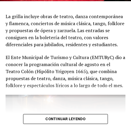
presentación renueva la experiencia. Detrás de cada
función hay meses de ensayo y un enorme trabajo en
La grilla incluye obras de teatro, danza contemporánea
equipo para emocionar y sorprender al
y flamenca, conciertos de música clásica, tango, folklore
público", expresa Emmanuel Marín.
y propuestas de ópera y zarzuela. Las entradas se
consiguen en la boletería del teatro, con valores
diferenciales para jubilados, residentes y estudiantes.
Con más de 20 años de trayectoria, Tango Furia fue
El Ente Municipal de Turismo y Cultura (EMTURyC) dio a
distinguida con los Premios Estrella de Mar 2024 y
conocer la programación cultural de agosto en el
2026 como Mejor Espectáculo de Danza y con el Premio
Teatro Colón (Hipólito Yrigoyen 1665), que combina
Faro de Oro 2024. Además, Emmanuel Marín y Lola
propuestas de teatro, danza, música clásica, tango,
Gutiérrez Rey obtuvieron el subcampeonato en el
folklore y espectáculos líricos a lo largo de todo el mes.
Mundial de Tango de Buenos Aires.
La compañía también llevó su espectáculo al exterior
tras participar del Festival Mood Indigo, en India, y
realizar una gira por Europa. Además, recibió
CONTINUAR LEYENDO
la Declaración de Interés Cultural como Embajadores
Turísticos, otorgada por el EMTURyC, y la