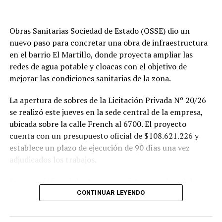
Obras Sanitarias Sociedad de Estado (OSSE) dio un
nuevo paso para concretar una obra de infraestructura
en el barrio El Martillo, donde proyecta ampliar las
redes de agua potable y cloacas con el objetivo de
mejorar las condiciones sanitarias de la zona.
La apertura de sobres de la Licitación Privada Nº 20/26
se realizó este jueves en la sede central de la empresa,
ubicada sobre la calle French al 6700. El proyecto
cuenta con un presupuesto oficial de $108.621.226 y
establece un plazo de ejecución de 90 días una vez
adjudicados los trabajos.
Según se informó, las tareas previstas para la red de
agua potable incluyen la colocación de unos 355 metros
CONTINUAR LEYENDO
de cañerías de PVC, la instalación de válvulas y la
ejecución de 29 conexiones domiciliarias. Los trabajos se