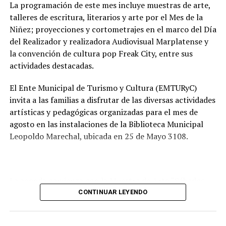
vecinos.
La programación de este mes incluye muestras de arte,
talleres de escritura, literarios y arte por el Mes de la
Tras la apertura de sobres, el expediente continuará su
Niñez; proyecciones y cortometrajes en el marco del Día
recorrido administrativo con la intervención de la
del Realizador y realizadora Audiovisual Marplatense y
Comisión de Estudio de Ofertas y Adjudicación, que
la convención de cultura pop Freak City, entre sus
tendrá a su cargo la evaluación de las propuestas
actividades destacadas.
presentadas por las empresas interesadas en ejecutar la
obra.
El Ente Municipal de Turismo y Cultura (EMTURyC)
invita a las familias a disfrutar de las diversas actividades
artísticas y pedagógicas organizadas para el mes de
agosto en las instalaciones de la Biblioteca Municipal
Leopoldo Marechal, ubicada en 25 de Mayo 3108.
La agenda comienza con la Muestra de Arte “Sábados
Culturales”, a cargo del grupo Cul Mardel, que se podrá
CONTINUAR LEYENDO
visitar del 3 al 14 de agosto de manera gratuita.