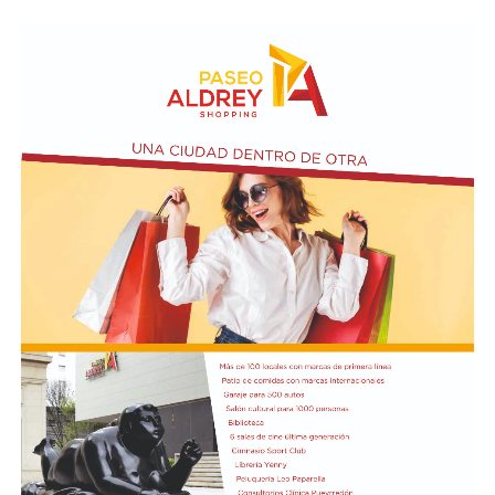
Asimismo, se realizará el Taller de Escritura Expresiva
coordinado por Sandra López Maidana, los miércoles de
10 a 12 en la Biblioteca de Autores Marplatenses,
ubicada en el primer piso del edificio.
Actividades en el marco del Mes de la Niñez
En relación al Ciclo Mes de la Niñez, este viernes 7 de
agosto a las 17:30 se presentarán “Los cuentos de
Charo” y la narración de poesías populares infantiles a
cargo de María del Rosario Gerez Martínez.
En tanto, el viernes 21 a las 17:30 se desarrollará “El
Cerebro Mágico: construyendo preguntas, respuestas y
circuitos”, a cargo de María Paula Algote. Se trata de un
taller práctico de arte, ciencia y tecnología en el que al
finalizar cada participante se lleva su propia creación
terminada. Es una actividad arancelada (incluye
materiales) destinada a niños a partir de los 6 años.