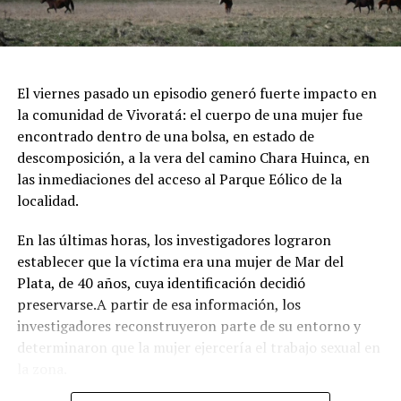
invitados en el escenario principal, junto a una zona
dedicada exclusivamente al entretenimiento infantil con
juegos e inflables.
Respirar el aire puro del bosque, recorrer las históricas
El viernes pasado un episodio generó fuerte impacto en
arboledas y dejarse tentar por una taza de chocolate
la comunidad de Vivoratá: el cuerpo de una mujer fue
caliente mientras se disfruta de buena música es el plan
encontrado dentro de una bolsa, en estado de
perfecto para escaparse de la rutina este fin de semana
descomposición, a la vera del camino Chara Huinca, en
largo.
las inmediaciones del acceso al Parque Eólico de la
localidad.
INFORMACIÓN GENERAL DEL EVENTO
En las últimas horas, los investigadores lograron
Evento: 30° Fiesta Nacional del Chocolate Artesanal
establecer que la víctima era una mujer de Mar del
(ChocoGesell)
Plata, de 40 años, cuya identificación decidió
Fecha: Fin de semana largo del 17 de Agosto de 2026
preservarse.A partir de esa información, los
Horario: De 11:00 a 21:00 hs.
investigadores reconstruyeron parte de su entorno y
Lugar: Pinar del Norte (Alameda 202 y Calle 303, Villa
determinaron que la mujer ejercería el trabajo sexual en
Gesell)
la zona.
Acceso: Libre y gratuito para toda la comunidad y
visitantes