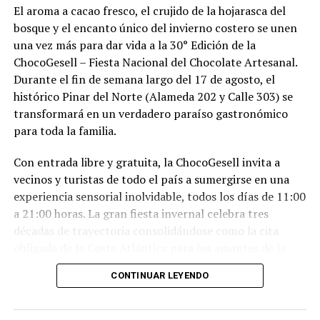
El aroma a cacao fresco, el crujido de la hojarasca del
bosque y el encanto único del invierno costero se unen
una vez más para dar vida a la 30° Edición de la
ChocoGesell – Fiesta Nacional del Chocolate Artesanal.
Durante el fin de semana largo del 17 de agosto, el
histórico Pinar del Norte (Alameda 202 y Calle 303) se
transformará en un verdadero paraíso gastronómico
para toda la familia.
Con entrada libre y gratuita, la ChocoGesell invita a
vecinos y turistas de todo el país a sumergirse en una
experiencia sensorial inolvidable, todos los días de 11:00
a 21:00 horas. La gran fiesta invernal celebra tres
décadas de trayectoria consolidándose como la cita
obligada de la Costa Atlántica para los amantes de la
buena repostería, el paisaje natural y la tradición
CONTINUAR LEYENDO
geselina.
Sabores, espectáculos y naturaleza en un solo lugar