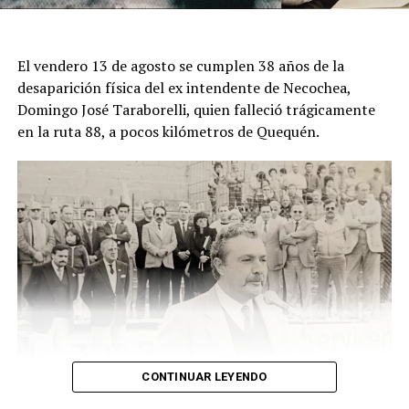
ese sector rural del partido de Mar Chiquita.
El descubrimiento del cadáver ocurrió el viernes pasado,
El vendero 13 de agosto se cumplen 38 años de la
cuando un hombre que recorría la zona junto a sus
desaparición física del ex intendente de Necochea,
perros advirtió una bolsa ubicada junto a una zanja.
Domingo José Taraborelli, quien falleció trágicamente
Alertado por el comportamiento de los animales, se
en la ruta 88, a pocos kilómetros de Quequén.
acercó y comprobó que contenía restos humanos. DIB
CONTINUAR LEYENDO