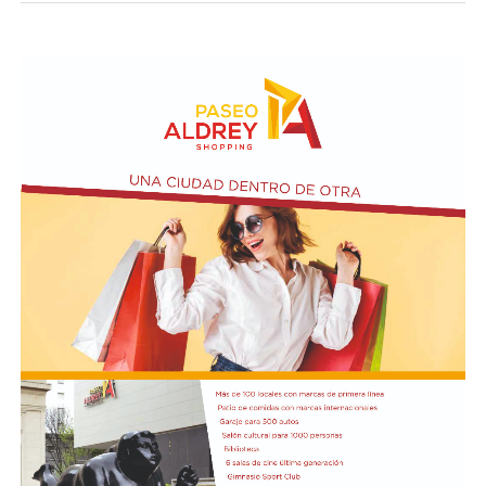
Taraborelli en un acto
El vendero 13 de agosto se cumplen 38 años de la
desaparición física del ex intendente de Necochea,
Domingo José Taraborelli, quien falleció trágicamente
en la ruta 88, a pocos kilómetros de Quequén.
Junto con el intendente de Necochea habían muerto
tres docentes que, luego se supo, habían subido a su
automóvil pocos kilómetros antes, donde se hallaban
haciendo dedo. La colisión frontal resultó letal: sólo
sobrevivió el chofer del camión.
El hall del Palacio Comunal fue el lugar donde velaron
sus restos y ante el cual desfiló todo el arco político de
aquel momento, incluyendo a la camada de jóvenes que
habían dado sus primeros pasos en el peronismo, bajo