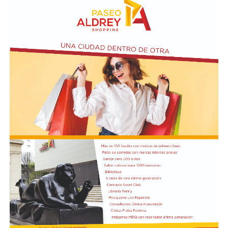
10 a 12 en la Biblioteca de Autores Marplatenses,
ubicada en el primer piso del edificio.
Actividades en el marco del Mes de la Niñez
En relación al Ciclo Mes de la Niñez, este viernes 7 de
agosto a las 17:30 se presentarán “Los cuentos de
Charo” y la narración de poesías populares infantiles a
cargo de María del Rosario Gerez Martínez.
En tanto, el viernes 21 a las 17:30 se desarrollará “El
Cerebro Mágico: construyendo preguntas, respuestas y
circuitos”, a cargo de María Paula Algote. Se trata de un
taller práctico de arte, ciencia y tecnología en el que al
finalizar cada participante se lleva su propia creación
terminada. Es una actividad arancelada (incluye
materiales) destinada a niños a partir de los 6 años.
Los participantes menores de 8 años deberán asistir
acompañados por una persona adulta (menores