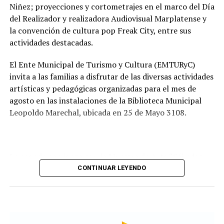
Tras la apertura de sobres, el expediente continuará su
Niñez; proyecciones y cortometrajes en el marco del Día
recorrido administrativo con la intervención de la
del Realizador y realizadora Audiovisual Marplatense y
Comisión de Estudio de Ofertas y Adjudicación, que
la convención de cultura pop Freak City, entre sus
tendrá a su cargo la evaluación de las propuestas
actividades destacadas.
presentadas por las empresas interesadas en ejecutar la
obra.
El Ente Municipal de Turismo y Cultura (EMTURyC)
invita a las familias a disfrutar de las diversas actividades
artísticas y pedagógicas organizadas para el mes de
agosto en las instalaciones de la Biblioteca Municipal
Leopoldo Marechal, ubicada en 25 de Mayo 3108.
La agenda comienza con la Muestra de Arte “Sábados
Culturales”, a cargo del grupo Cul Mardel, que se podrá
CONTINUAR LEYENDO
visitar del 3 al 14 de agosto de manera gratuita.
Asimismo, se realizará el Taller de Escritura Expresiva
coordinado por Sandra López Maidana, los miércoles de