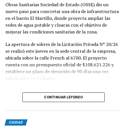
Obras Sanitarias Sociedad de Estado (OSSE) dio un
nuevo paso para concretar una obra de infraestructura
en el barrio El Martillo, donde proyecta ampliar las
redes de agua potable y cloacas con el objetivo de
mejorar las condiciones sanitarias de la zona.
La apertura de sobres de la Licitación Privada Nº 20/26
se realizó este jueves en la sede central de la empresa,
ubicada sobre la calle French al 6700. El proyecto
cuenta con un presupuesto oficial de $108.621.226 y
establece un plazo de ejecución de 90 días una vez
adjudicados los trabajos.
Según se informó, las tareas previstas para la red de
agua potable incluyen la colocación de unos 355 metros
CONTINUAR LEYENDO
de cañerías de PVC, la instalación de válvulas y la
ejecución de 29 conexiones domiciliarias. Los trabajos se
desarrollarán en distintos sectores comprendidos por
CIUDAD
las calles Pehuajó, Sicilia, Génova y Génova Bis.