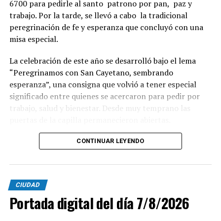
6700 para pedirle al santo patrono por pan, paz y
trabajo. Por la tarde, se llevó a cabo la tradicional
peregrinación de fe y esperanza que concluyó con una
misa especial.
La celebración de este año se desarrolló bajo el lema
“Peregrinamos con San Cayetano, sembrando
esperanza”, una consigna que volvió a tener especial
significado entre quienes se acercaron para pedir por
trabajo, salud y bienestar. Desde muy temprano las
puertas de la capilla permanecieron abiertas.
La imagen del santo salió del santuario de Moreno al
CONTINUAR LEYENDO
6700 y fue acompañada por una multitud que recorrió
las calles del barrio. Grandes, jóvenes y niños y fieles se
sumaron al recorrido con banderas, espigas y distintas
CIUDAD
expresiones de fe.
Portada digital del día 7/8/2026
En paralelo, distintos gremios y organizaciones sociales