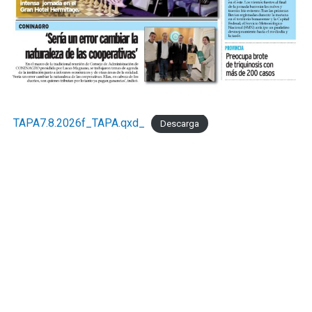
TAPA7.8.2026f_TAPA.qxd_
Descarga