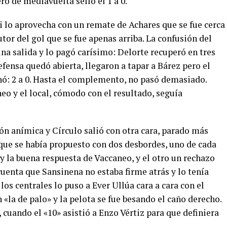
ro de mediavuelta selló el 1 a 0.
si lo aprovecha con un remate de Achares que se fue cerca
autor del gol que se fue apenas arriba. La confusión del
una salida y lo pagó carísimo: Delorte recuperó en tres
defensa quedó abierta, llegaron a tapar a Bárez pero el
nó: 2 a 0. Hasta el complemento, no pasó demasiado.
eo y el local, cómodo con el resultado, seguía
n anímica y Círculo salió con otra cara, parado más
 que se había propuesto con dos desbordes, uno de cada
 y la buena respuesta de Vaccaneo, y el otro un rechazo
cuenta que Sansinena no estaba firme atrás y lo tenía
los centrales lo puso a Ever Ullúa cara a cara con el
 «la de palo» y la pelota se fue besando el caño derecho.
cuando el «10» asistió a Enzo Vértiz para que definiera