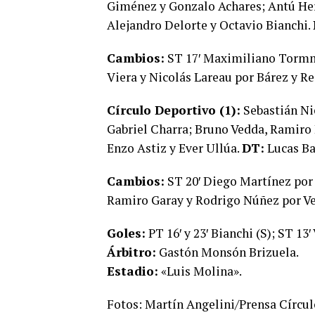
Giménez y Gonzalo Achares; Antú Her
Alejandro Delorte y Octavio Bianchi.
Cambios:
ST 17′ Maximiliano Tormma
Viera y Nicolás Lareau por Bárez y R
Círculo Deportivo (1):
Sebastián Ni
Gabriel Charra; Bruno Vedda, Ramiro 
Enzo Astiz y Ever Ullúa.
DT:
Lucas Ba
Cambios:
ST 20′ Diego Martínez por U
Ramiro Garay y Rodrigo Núñez por Ved
Goles:
PT 16′ y 23′ Bianchi (S); ST 13′
Árbitro:
Gastón Monsón Brizuela.
Estadio:
«Luis Molina».
Fotos: Martín Angelini/Prensa Círcul