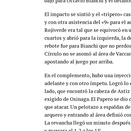
bajó para Octavio Bianchi y el delante
El impacto se sintió y el «tripero» ca
y con otra asistencia del «9» para el 
Rojiverde era tal que se equivocó en 
cuartos y abrió para la izquierda, la 
rebote fue para Bianchi que no perdo
Círculo no se asomó al área de Vaccan
apostando al juego por arriba.
En el complemento, hubo una inyecció
adelante y con otro ímpetu. Logró lo
lado, que encontró la cabeza de Astiz
exigido de Osinaga. El Papero se dio 
que atacar. Un pelotazo a espaldas de 
arquero y entrando al área definió con
La revancha llegó un minuto después, 
y marcara el 1-2 a los 13′.