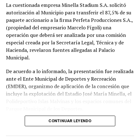
La cuestionada empresa Minella Stadium S.A. solicitó
autorización al Municipio para transferir el 87,5% de su
paquete accionario a la firma Perfeta Producciones S.A.,
(propiedad del empresario Marcelo Fígoli) una
operación que deberá ser analizada por una comisión
especial creada por la Secretaría Legal, Técnica y de
Hacienda, revelaron fuentes allegadas al Palacio
Municipal.
De acuerdo a lo informado, la presentación fue realizada
ante el Ente Municipal de Deportes y Recreación
(EMDER), organizmo de aplicación de la concesión que
incluye la explotación del Estadio José María Minella, el
Polideportivo Islas Malvinas y los espacios comunes del
Parque Municipal de los Deportes.
CONTINUAR LEYENDO
A tal efecto, el secretario Legal, Técnico y de
Hacienda, Mauro Martinelli dispuso la creación de una
Comisión ad hoc que tendrá la responsabilidad de