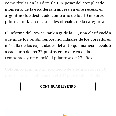
como titular en la Fórmula 1. A pesar del complicado
momento de la escudería francesa en este receso, el
La novedad se conoce mientras la concesión del Minella
argentino fue destacado como uno de los 10 mejores
continúa envuelta en una delicadísima situación
pilotos por las redes sociales oficiales de la categoría.
jurídica. El proceso mediante el cual Minella Stadium
resultó adjudicataria es objeto de una investigación que
El informe del Power Rankings de la F1, una clasificación
busca determinar si existieron irregularidades en la
que mide los rendimientos individuales de los corredores
licitación impulsada por el Municipio.
más allá de las capacidades del auto que manejan, evaluó
a cada uno de los 22 pilotos en lo que va de la
La causa, que avanza en la Justicia, derivó en
temporada y reconoció al pilarense de 23 años.
cuestionamientos de distintos sectores políticos y en
presentaciones impulsadas por organizaciones civiles,
Colapinto acumuló un promedio de 7 puntos sobre 10
que pusieron bajo la lupa tanto el proceso licitatorio
posibles y se estableció en el 10º puesto de la tabla
como los movimientos societarios relacionados con la
general, igualado en puntaje con el francés Isack Hadjar,
firma concesionaria.
CONTINUAR LEYENDO
que logró estabilidad con la compleja segunda butaca de
Red Bull.
En ese contexto, el pedido para transferir la mayor
parte de las acciones de la empresa abre un nuevo
Las actuaciones del pilarense en la primera parte del
capítulo en una concesión que sigue generando
año elevaron las expectativas, ya que logró sumar
controversias y cuyo futuro continúa siendo seguido de