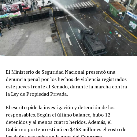
sobre la biodiversidad marina y la condición de
Patrimonio Mundial de la Humanidad que posee
Península Valdés.
Di Giacomo señaló que la UNESCO incorporó estos
planteos en un documento que actualmente analiza el
Comité de Patrimonio Mundial, donde además se solicita
al Estado argentino suspender las obras hasta que
existan estudios de impacto ambiental “reales y serios”,
así como revisar los mecanismos de participación
El Ministerio de Seguridad Nacional presentó una
ciudadana utilizados durante el proceso.
denuncia penal por los hechos de violencia registrados
este jueves frente al Senado, durante la marcha contra
El referente socioambiental también cuestionó el
la Ley de Propiedad Privada.
desarrollo de las audiencias públicas realizadas en el
marco del proyecto y sostuvo que las organizaciones
El escrito pide la investigación y detención de los
consideran que esas instancias no garantizaron una
responsables. Según el último balance, hubo 12
participación efectiva de la ciudadanía.
detenidos y al menos cuatro heridos. Además, el
Gobierno porteño estimó en $468 millones el costo de
En cuanto a los plazos, explicó que el organismo
los daños causados en la zona del Congreso.