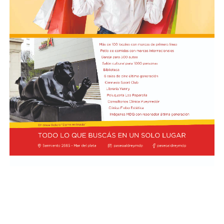
pronunciamiento contribuya a una revisión más
contra los efectivos de las fuerzas federales de seguridad
profunda de sus impactos ambientales antes de que las
apostados en el lugar, y que se rompieron baldosas y
obras continúen. Radio Encuentro de Viedma
bancos públicos para usarlos como proyectiles. También
se registraron daños en estructuras edilicias y en
vehículos policiales.
El Ministerio de Seguridad Nacional solicitó al juzgado
que ordene preservar los registros fílmicos de los
hechos, que se libre oficio al Gobierno porteño y al
Congreso para que informen la totalidad de los daños y
el perjuicio económico, y adelantó que se encuentra
evaluando aportar elementos de prueba adicionales
para la investigación.