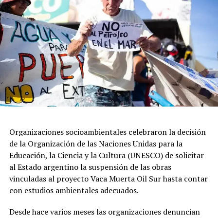
esfuerzo, bien ahí dice Dios y por eso hacemos esta
bendición”.
Durante su homilía, García Cuerva, aseguró que el
pueblo está “cansado de promesas incumplidas y
dirigentes que hablan de los pobres, pero no están cerca
de sus necesidades y se dan la buena vida”.
Organizaciones socioambientales celebraron la decisión
de la Organización de las Naciones Unidas para la
Educación, la Ciencia y la Cultura (UNESCO) de solicitar
al Estado argentino la suspensión de las obras
vinculadas al proyecto Vaca Muerta Oil Sur hasta contar
con estudios ambientales adecuados.
Desde hace varios meses las organizaciones denuncian