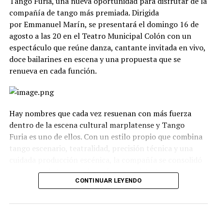
Tango Furia, una nueva oportunidad para disfrutar de la
compañía de tango más premiada. Dirigida
por Emmanuel Marín, se presentará el domingo 16 de
agosto a las 20 en el Teatro Municipal Colón con un
espectáculo que reúne danza, cantante invitada en vivo,
doce bailarines en escena y una propuesta que se
renueva en cada función.
Hay nombres que cada vez resuenan con más fuerza
dentro de la escena cultural marplatense y Tango
Furia es uno de ellos. Con un estilo propio que combina
tango escenario, teatralidad, precisión técnica y una
cuidada producción escénica, la compañía se consolidó
como uno de los grandes referentes del género en el
CONTINUAR LEYENDO
país.
La propuesta recorre diferentes universos, desde los
clásicos hasta versiones contemporáneas y electrónicas.