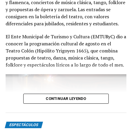
y flamenca, conciertos de música clásica, tango, folklore
público", expresa Emmanuel Marín.
y propuestas de ópera y zarzuela. Las entradas se
consiguen en la boletería del teatro, con valores
diferenciales para jubilados, residentes y estudiantes.
Con más de 20 años de trayectoria, Tango Furia fue
El Ente Municipal de Turismo y Cultura (EMTURyC) dio a
distinguida con los Premios Estrella de Mar 2024 y
conocer la programación cultural de agosto en el
2026 como Mejor Espectáculo de Danza y con el Premio
Teatro Colón (Hipólito Yrigoyen 1665), que combina
Faro de Oro 2024. Además, Emmanuel Marín y Lola
propuestas de teatro, danza, música clásica, tango,
Gutiérrez Rey obtuvieron el subcampeonato en el
folklore y espectáculos líricos a lo largo de todo el mes.
Mundial de Tango de Buenos Aires.
La compañía también llevó su espectáculo al exterior
tras participar del Festival Mood Indigo, en India, y
realizar una gira por Europa. Además, recibió
CONTINUAR LEYENDO
la Declaración de Interés Cultural como Embajadores
Turísticos, otorgada por el EMTURyC, y la
distinción Identidades Marplatenses por su aporte a la
cultura local.
ESPECTÁCULOS