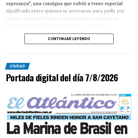
esperanza”, una consigna que volvió a tener especial
significado entre quienes se acercaron para pedir por
trabajo, salud y bienestar. Desde muy temprano las
puertas de la capilla permanecieron abiertas.
La imagen del santo salió del santuario de Moreno al
CONTINUAR LEYENDO
6700 y fue acompañada por una multitud que recorrió
las calles del barrio. Grandes, jóvenes y niños y fieles se
sumaron al recorrido con banderas, espigas y distintas
CIUDAD
expresiones de fe.
Portada digital del día 7/8/2026
En paralelo, distintos gremios y organizaciones sociales
se sumaron bajo las consignas de paz, pan, tierra, techo
y trabajo, para visibilizar la situación de trabajadores y
desocupados.