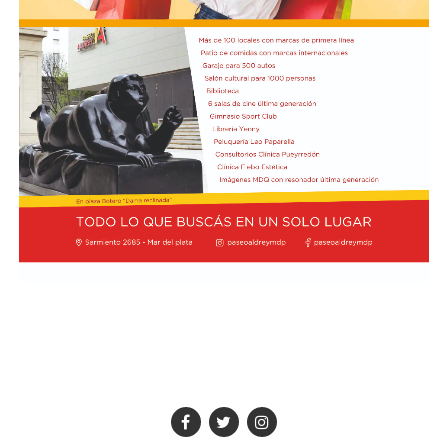
Cerebro Mágico: construyendo preguntas, respuestas y
circuitos”, a cargo de María Paula Algote. Se trata de un
taller práctico de arte, ciencia y tecnología en el que al
finalizar cada participante se lleva su propia creación
terminada. Es una actividad arancelada (incluye
materiales) destinada a niños a partir de los 6 años.
Los participantes menores de 8 años deberán asistir
acompañados por una persona adulta (menores
asistentes $12.000 y adulto acompañante $5.000). Las
entradas están disponibles en la boletería de lunes a
viernes de 14 a 19.
Asimismo, el viernes 28 a las 17:30 se realizará “Arco Iris
de Cuentos” con Lecturita Ediciones a cargo de
Margarita Luna. Consistirá en un espacio interactivo de
lectura en el que, por medio de un libro álbum, los niños
de entre 3 y 7 años junto a sus familias potencian la
imaginación y fortalecen el hábito lector. Estas tres