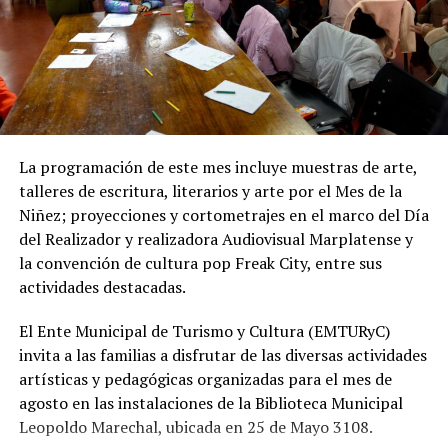
Desde OSSE destacaron que la ampliación del sistema
cloacal representa un aporte importante para la
protección ambiental, ya que permite disminuir la
utilización de pozos absorbentes y contribuye a
preservar las napas de agua subterránea, además de
mejorar las condiciones de higiene y salubridad para los
vecinos.
La programación de este mes incluye muestras de arte,
talleres de escritura, literarios y arte por el Mes de la
Tras la apertura de sobres, el expediente continuará su
Niñez; proyecciones y cortometrajes en el marco del Día
recorrido administrativo con la intervención de la
del Realizador y realizadora Audiovisual Marplatense y
Comisión de Estudio de Ofertas y Adjudicación, que
la convención de cultura pop Freak City, entre sus
tendrá a su cargo la evaluación de las propuestas
actividades destacadas.
presentadas por las empresas interesadas en ejecutar la
obra.
El Ente Municipal de Turismo y Cultura (EMTURyC)
invita a las familias a disfrutar de las diversas actividades
artísticas y pedagógicas organizadas para el mes de
agosto en las instalaciones de la Biblioteca Municipal
Leopoldo Marechal, ubicada en 25 de Mayo 3108.