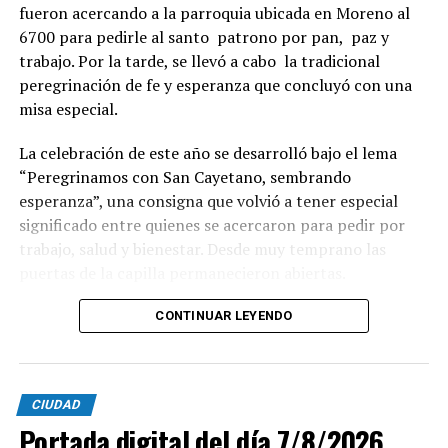
fueron acercando a la parroquia ubicada en Moreno al
6700 para pedirle al santo patrono por pan, paz y
trabajo. Por la tarde, se llevó a cabo la tradicional
peregrinación de fe y esperanza que concluyó con una
misa especial.
La celebración de este año se desarrolló bajo el lema
“Peregrinamos con San Cayetano, sembrando
esperanza”, una consigna que volvió a tener especial
significado entre quienes se acercaron para pedir por
trabajo, salud y bienestar. Desde muy temprano las
puertas de la capilla permanecieron abiertas.
La imagen del santo salió del santuario de Moreno al
CONTINUAR LEYENDO
6700 y fue acompañada por una multitud que recorrió
las calles del barrio. Grandes, jóvenes y niños y fieles se
sumaron al recorrido con banderas, espigas y distintas
CIUDAD
expresiones de fe.
Portada digital del día 7/8/2026