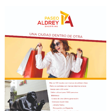
consultados sostuvo que su nivel de actividad se
mantuvo estable con relación al mismo período del año
anterior, cifra que evidenció un descenso de dos puntos
porcentuales en comparación con el relevamiento del
mes de junio. Esta retracción en la lectura neutral se
tradujo de forma directa en un incremento de las
valoraciones pesimistas, observándose que la
proporción de comercios que definió su escenario
operativo como desfavorable ascendió del 43,1% al
44,5% en el transcurso del último mes.
En cuanto a las proyecciones a doce meses, el 46,3% de
los relevados prevé que su nivel de actividad no
experimentará cambios significativos. Por otro lado, un
42,4% estima un escenario futuro más favorable, lo que
representa un avance de 4,7 puntos porcentuales en la
visión optimista respecto al mes anterior, mientras que
el 11,3% restante aguarda un deterioro en el
desempeño de su negocio. Finalmente, en lo relativo a