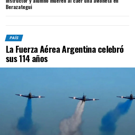
Instructor y alumno mueren al caer una avioneta en
Berazategui
PAÍS
La Fuerza Aérea Argentina celebró
sus 114 años