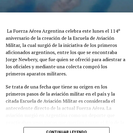
La Fuerza Aérea Argentina celebra este lunes el 114º
aniversario de la creación de la Escuela de Aviación
Militar, la cual surgió de la iniciativa de los primeros
aficionados argentinos, entre los que se encontraba
Jorge Newbery, que fue quien se ofreció para adiestrar a
los oficiales y mediante una colecta compró los
primeros aparatos militares.
Se trata de una fecha que tiene su origen en los
primeros pasos de la aviación militar en el país y la
citada Escuela de Aviación Militar es considerada el
antecedente directo de la actual Fuerza Aérea. La
aviación surgió en Argentina como un deporte que
practicaban unos pocos que querían cruzar el Río de la
Plata o la Cordillera de los Andes en globo o en avión.
CONTINUAR LEYENDO