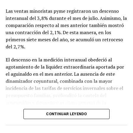
significado cultural y simbólico de la fecha.
Las ventas minoristas pyme registraron un descenso
interanual del 3,8% durante el mes de julio. Asimismo, la
comparación respecto al mes anterior también mostró
una contracción del 2,1%. De esta manera, en los
primeros siete meses del año, se acumuló un retroceso
del 2,7%.
El descenso en la medición interanual obedeció al
agotamiento de la liquidez extraordinaria aportada por
el aguinaldo en el mes anterior. La ausencia de este
dinamizador coyuntural, combinada con la mayor
incidencia de las tarifas de servicios invernales sobre el
presupuesto familiar, profundizó la cautela del
consumidor y desaceleró el ritmo general de la
actividad.
CONTINUAR LEYENDO
En lo que respecta a la percepción cualitativa sobre el
estado del negocio, el 48,1% de los comerciantes