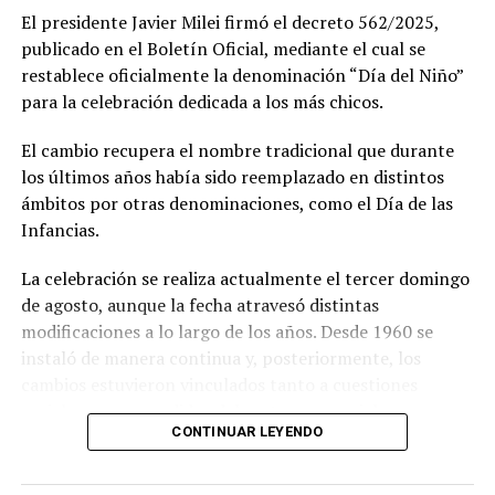
porteño, aeroparque Jorge Newbery, Costanera Norte y
El presidente Javier Milei firmó el decreto 562/2025,
estadio Monumental de River.
publicado en el Boletín Oficial, mediante el cual se
restablece oficialmente la denominación “Día del Niño”
La Fuerza Aérea había señalado en un flyer que difundió
para la celebración dedicada a los más chicos.
a través de su cuenta oficial de Instagram: “Si te gustan
los aviones, no te los podés perder. Prepará la cámara
El cambio recupera el nombre tradicional que durante
del celular y todas las ganas de escuchar…Rugir los
los últimos años había sido reemplazado en distintos
motores”.
ámbitos por otras denominaciones, como el Día de las
Infancias.
En tanto, varias aeronaves sobrevolaron cielos porteños
para conmemorar el día de la Fuerza Aérea Argentina y
La celebración se realiza actualmente el tercer domingo
hubo un desfile terrestre que protagonizaron los
de agosto, aunque la fecha atravesó distintas
hombres y mujeres que integran la institución.
modificaciones a lo largo de los años. Desde 1960 se
instaló de manera continua y, posteriormente, los
Además, se supo que se llevó cabo una ceremonia
cambios estuvieron vinculados tanto a cuestiones
presidida por el ministro de Defensa, teniente general
sociales como a pedidos del sector comercial,
Carlos Alberto Presti, y de la misma participó el jefe de
CONTINUAR LEYENDO
particularmente de la Cámara del Juguete, que buscaba
la Fuerza, brigadier general Gustavo Javier Valverde.
favorecer las ventas.
(NA)