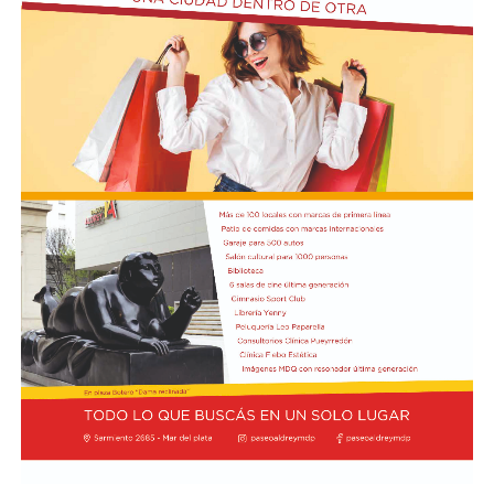
En relación al Ciclo Mes de la Niñez, este viernes 7 de
agosto a las 17:30 se presentarán “Los cuentos de
Charo” y la narración de poesías populares infantiles a
cargo de María del Rosario Gerez Martínez.
En tanto, el viernes 21 a las 17:30 se desarrollará “El
Cerebro Mágico: construyendo preguntas, respuestas y
circuitos”, a cargo de María Paula Algote. Se trata de un
taller práctico de arte, ciencia y tecnología en el que al
finalizar cada participante se lleva su propia creación
terminada. Es una actividad arancelada (incluye
materiales) destinada a niños a partir de los 6 años.
Los participantes menores de 8 años deberán asistir
acompañados por una persona adulta (menores
asistentes $12.000 y adulto acompañante $5.000). Las
entradas están disponibles en la boletería de lunes a
viernes de 14 a 19.