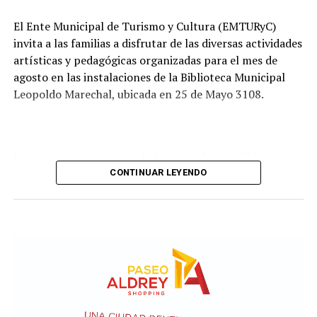
presentadas por las empresas interesadas en ejecutar la
obra.
El Ente Municipal de Turismo y Cultura (EMTURyC)
invita a las familias a disfrutar de las diversas actividades
artísticas y pedagógicas organizadas para el mes de
agosto en las instalaciones de la Biblioteca Municipal
Leopoldo Marechal, ubicada en 25 de Mayo 3108.
La agenda comienza con la Muestra de Arte “Sábados
Culturales”, a cargo del grupo Cul Mardel, que se podrá
CONTINUAR LEYENDO
visitar del 3 al 14 de agosto de manera gratuita.
Asimismo, se realizará el Taller de Escritura Expresiva
coordinado por Sandra López Maidana, los miércoles de
10 a 12 en la Biblioteca de Autores Marplatenses,
ubicada en el primer piso del edificio.
Actividades en el marco del Mes de la Niñez