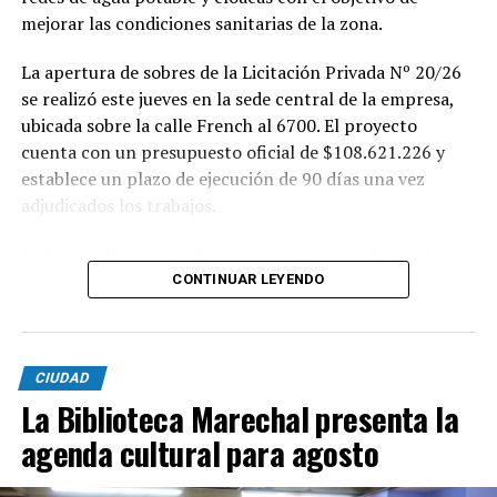
mejorar las condiciones sanitarias de la zona.
La apertura de sobres de la Licitación Privada Nº 20/26
se realizó este jueves en la sede central de la empresa,
ubicada sobre la calle French al 6700. El proyecto
cuenta con un presupuesto oficial de $108.621.226 y
establece un plazo de ejecución de 90 días una vez
adjudicados los trabajos.
Según se informó, las tareas previstas para la red de
agua potable incluyen la colocación de unos 355 metros
CONTINUAR LEYENDO
de cañerías de PVC, la instalación de válvulas y la
ejecución de 29 conexiones domiciliarias. Los trabajos se
desarrollarán en distintos sectores comprendidos por
CIUDAD
las calles Pehuajó, Sicilia, Génova y Génova Bis.
La Biblioteca Marechal presenta la
En paralelo, la intervención contempla la extensión de
agenda cultural para agosto
la red cloacal mediante la instalación de 234 metros de
cañerías colectoras, la realización de 31 conexiones